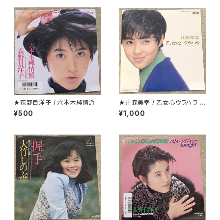
★荻野目洋子 / 六本木純情派
★井森美幸 / 乙女心ウラハラ プ
ロモ
¥500
¥1,000