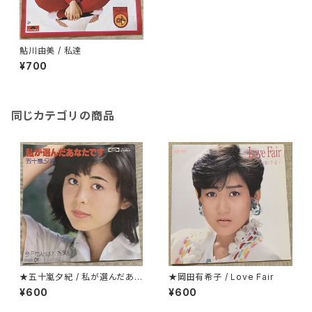
鮎川由美 / 私達
¥700
同じカテゴリの商品
★五十嵐夕紀 / 私が選んだあな
★岡田有希子 / Love Fair
たです
¥600
¥600