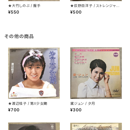
★大竹しのぶ / 握手
★荻野目洋子 / ストレンジャーt
onight
¥550
¥500
その他の商品
★渡辺桂子 / 第II少女期
黛ジュン / 夕月
¥700
¥300