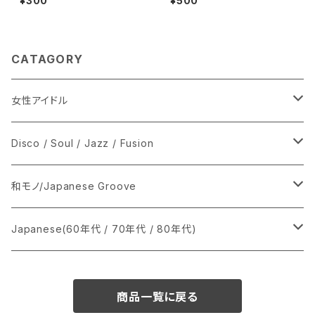
¥300
¥500
CATAGORY
女性アイドル
シングル盤
Disco / Soul / Jazz / Fusion
あ行
LP
シングル盤
和モノ/Japanese Groove
か行
A
CD
12インチ・シングル
シングル盤
Japanese(60年代 / 70年代 / 80年代)
さ行
B
8cmCDシングル
A
あ行
LP
LP
シングル盤
商品一覧に戻る
た行
C
B
か行
A
あ行
CD