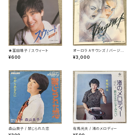
★冨田靖子 / スウィート
オーロラ Aサウンズ / バージン
ロード
¥600
¥3,000
森山良子 / 禁じられた恋
有馬光夫 / 渚のメロディー