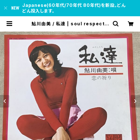
Japanese(60年代/70年代 80年代)を新設。どん
どん投入します。
鮎川由美 / 私達 | soul respect r
ecords