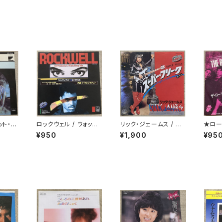
ット・レ
ロックウェル / ウォッチ
リック・ジェームス / ス
★ロー
ング・ミー
ーパー・フリーク
ズ / 
¥950
¥1,900
¥95