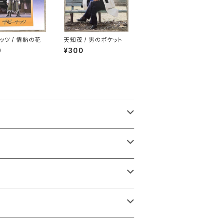
ッツ / 情熱の花
天知茂 / 男のポケット
0
¥300