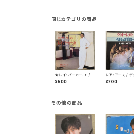
同じカテゴリの商品
★レイ・パーカーJr. /
レア・アース / ゲ
ジ・アザー・ウーマン
ディ
¥500
¥700
その他の商品