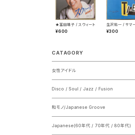
★冨田靖子 / スウィート
生沢佑一 / サマ
ム プロモ
¥600
¥300
CATAGORY
女性アイドル
シングル盤
Disco / Soul / Jazz / Fusion
あ行
LP
シングル盤
和モノ/Japanese Groove
か行
A
CD
12インチ・シングル
シングル盤
Japanese(60年代 / 70年代 / 80年代)