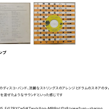
バンプ
ドのディスコ・バンド、流麗なストリングスのアレンジとドラムのスネアのタ
イを混ぜたようなサウンドといった感じです
/d/1I5_FiG7BYCw5jKTwvlsXgg-MBlRpUDzB/view?usp=sharing