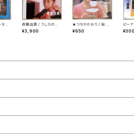
ータイ
斉藤由貴 / うしろの正
★つちやかおり / 秘密
ピーナ
面だあれ
じゃないけど秘密
¥3,900
¥650
¥30