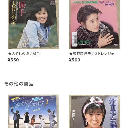
★大竹しのぶ / 握手
★荻野目洋子 / ストレンジャーt
onight
¥550
¥500
その他の商品