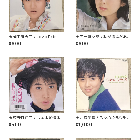
★岡田有希子 / Love Fair
★五十嵐夕紀 / 私が選んだあな
たです
¥600
¥600
★荻野目洋子 / 六本木純情派
★井森美幸 / 乙女心ウラハラ プ
ロモ
¥500
¥1,000