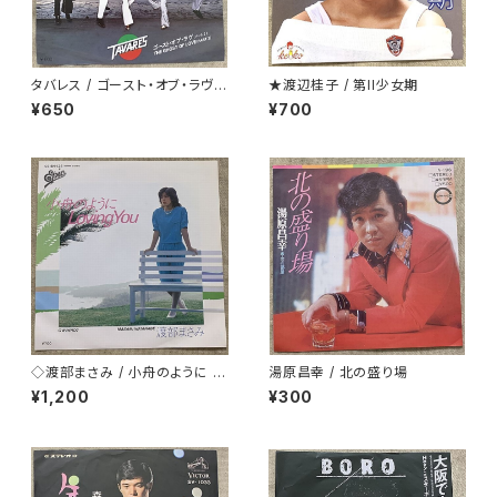
タバレス / ゴースト・オブ・ラヴ
★渡辺桂子 / 第II少女期
白ラベル
¥650
¥700
◇渡部まさみ / 小舟のように L
湯原昌幸 / 北の盛り場
oving You
¥1,200
¥300