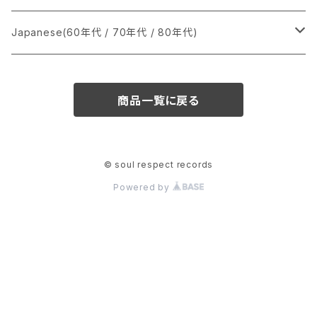
か行
A
CD
12インチ・シングル
シングル盤
Japanese(60年代 / 70年代 / 80年代)
さ行
B
8cmCDシングル
A
あ行
LP
LP
シングル盤
商品一覧に戻る
た行
C
B
か行
A
あ行
CD
な行
D
C
さ行
B
か行
A
© soul respect records
Powered by
は行
E
D
た行
C
さ行
B
ま行
F
E
な行
D
た行
C
や行
G
F
は行
E
な行
D
ら行
H
G
ま行