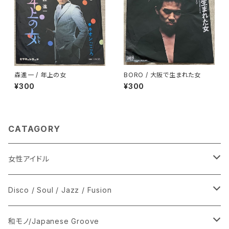
森進一 / 年上の女
BORO / 大阪で生まれた女
¥300
¥300
CATAGORY
女性アイドル
シングル盤
Disco / Soul / Jazz / Fusion
あ行
LP
シングル盤
和モノ/Japanese Groove