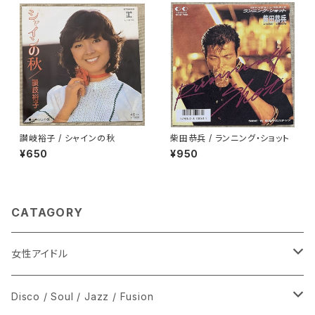
讃岐裕子 / シャインの秋
柴田恭兵 / ランニング・ショット
¥650
¥950
CATAGORY
女性アイドル
シングル盤
Disco / Soul / Jazz / Fusion