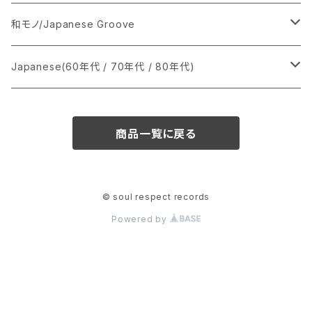
あ行
LP
シングル盤
和モノ/Japanese Groove
か行
A
CD
12インチ・シングル
シングル盤
Japanese(60年代 / 70年代 / 80年代)
さ行
B
8cmCDシングル
A
あ行
LP
LP
シングル盤
商品一覧に戻る
た行
C
B
か行
A
あ行
CD
な行
D
C
さ行
B
か行
A
© soul respect records
Powered by
は行
E
D
た行
C
さ行
B
ま行
F
E
な行
D
た行
C
や行
G
F
は行
E
な行
D