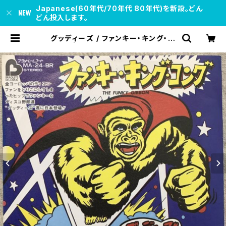
Japanese(60年代/70年代 80年代)を新設。どん
どん投入します。
グッディーズ / ファンキー・キング・コ
ング | soul respect records