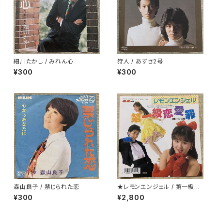
細川たかし / みれん心
狩人 / あずさ2号
¥300
¥300
森山良子 / 禁じられた恋
★レモンエンジェル / 第一級恋
愛罪
¥300
¥2,800