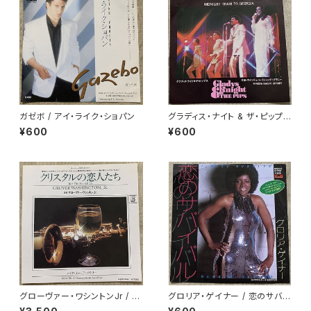
ガゼボ / アイ・ライク・ショパン
グラディス・ナイト & ザ・ピップス
/ 夜汽車よ!ジョージアへ…
¥600
¥600
グローヴァー・ワシントンJr / ク
グロリア・ゲイナー / 恋のサバイ
リスタルの恋人たち
バル