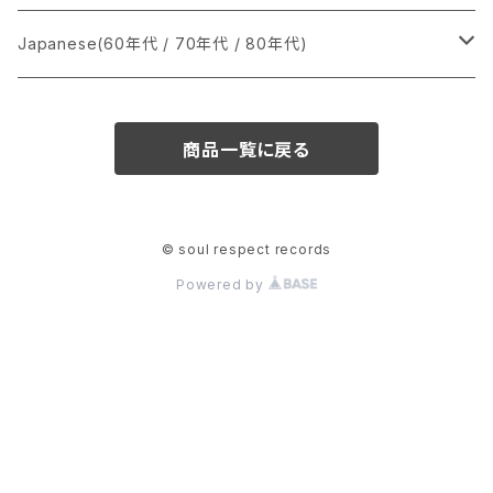
か行
A
CD
12インチ・シングル
シングル盤
Japanese(60年代 / 70年代 / 80年代)
さ行
B
8cmCDシングル
A
あ行
LP
LP
シングル盤
商品一覧に戻る
た行
C
B
か行
A
あ行
CD
な行
D
C
さ行
B
か行
A
© soul respect records
Powered by
は行
E
D
た行
C
さ行
B
ま行
F
E
な行
D
た行
C
や行
G
F
は行
E
な行
D
ら行
H
G
ま行
F
は行
E