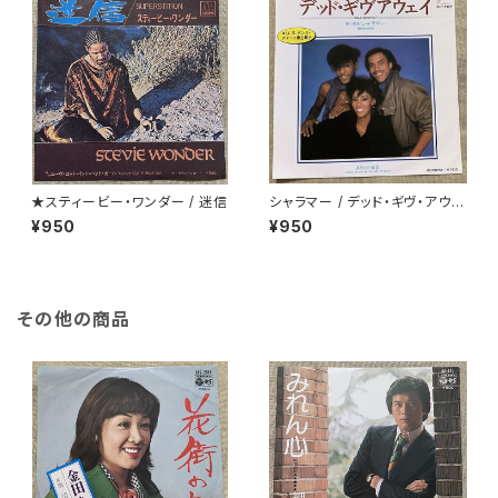
★スティービー・ワンダー / 迷信
シャラマー / デッド・ギヴ・アウェ
イ
¥950
¥950
その他の商品