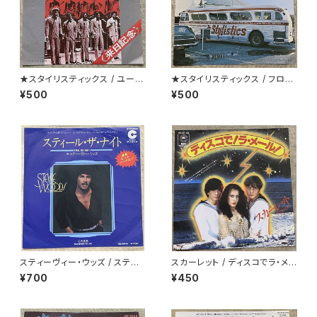
★スタイリスティックス / ユー・
★スタイリスティックス / フロ
アンド・ミー
ム・ザ・マウンテン
¥500
¥500
スティーヴィー・ウッズ / スティ
スカーレット / ディスコでラ・メ
ール・ザ・ナイト
ール
¥700
¥450