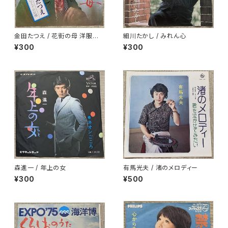
金田たつえ / 花街の母 洋服ジャ
細川たかし / みれん心
ケ
¥300
¥300
森進一 / 年上の女
有馬光夫 / 渚のメロディー
¥300
¥500