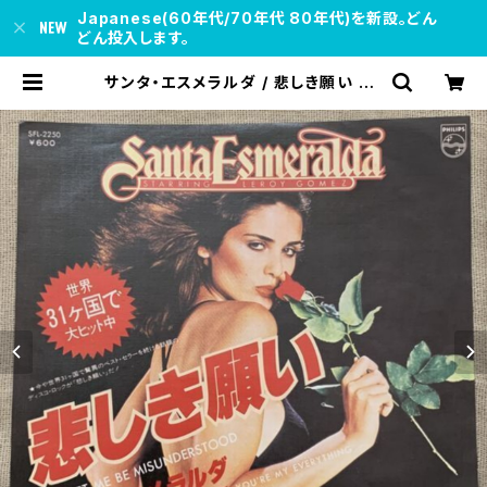
Japanese(60年代/70年代 80年代)を新設。どん
どん投入します。
サンタ・エスメラルダ / 悲しき願い | s
oul respect records