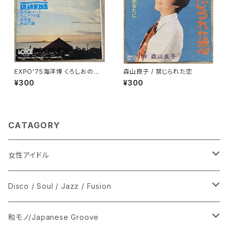
EXPO'75海洋博 くろしおのう
森山良子 / 禁じられた恋
た 琉球民謡集
¥300
¥300
CATAGORY
女性アイドル
シングル盤
Disco / Soul / Jazz / Fusion
あ行
LP
シングル盤
和モノ/Japanese Groove