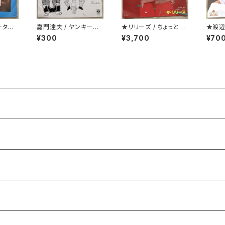
ータイ
嘉門達夫 / ヤンキーの
★リリーズ / ちょっとH
★渡辺
兄ちゃんのうた
ONG KONG TOWN
期
¥300
¥3,700
¥70