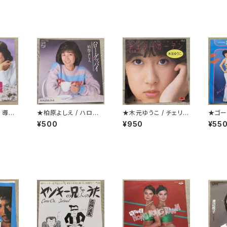
/ 導火
★柏原よしえ / ハロー・
★木元ゆうこ / チェリー
★ゴー
グッバイ
ガーデン(桜の園)
24,0
¥500
¥950
¥55
Milab