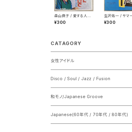
森山良子 / 愛する人に
生沢佑一 / サマ
歌わせないで
ム プロモ
¥300
¥300
CATAGORY
女性アイドル
シングル盤
Disco / Soul / Jazz / Fusion
あ行
LP
シングル盤
和モノ/Japanese Groove
か行
A
CD
12インチ・シングル
シングル盤
Japanese(60年代 / 70年代 / 80年代)
さ行
B
8cmCDシングル
A
あ行