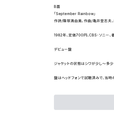
B面
「September Rainbow」
作詩/篠塚満由美、作曲/亀井登志夫
1982年、定価700円、CBS･ソニー、番
デビュー盤
ジャケットの状態はシワが少し～多少
盤はヘッドフォンで試聴済みで、当時