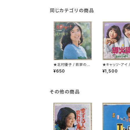
同じカテゴリの商品
★北村優子 / 若草のデ
★キャッツ・アイ 
ート
線
¥650
¥1,500
その他の商品