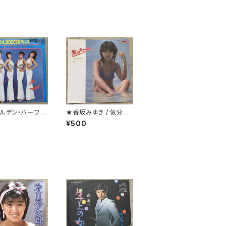
ルデン・ハーフ /
★香坂みゆき / 気分を
00回のキッス(24
変えて
0
¥500
aci)