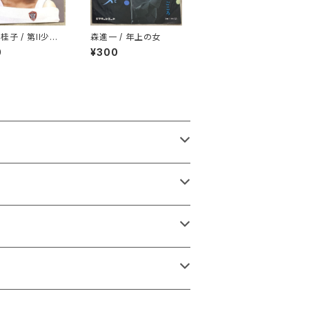
桂子 / 第II少女
森進一 / 年上の女
0
¥300