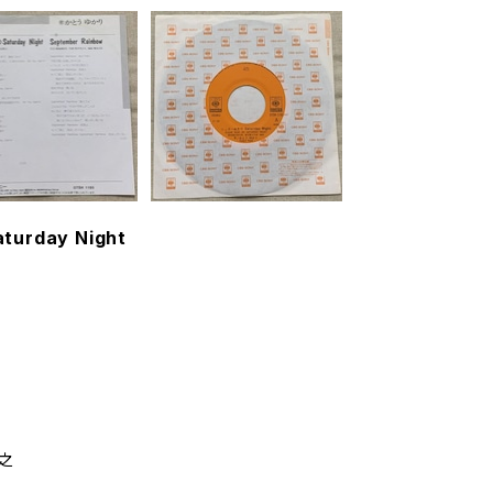
rday Night
敬之