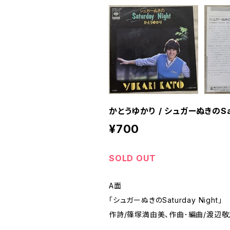
かとうゆかり / シュガーぬきのSatu
¥700
SOLD OUT
A面
「シュガーぬきのSaturday Night」
作詩/篠塚満由美、作曲･編曲/渡辺