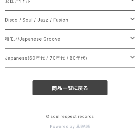
女性アイドル
シングル盤
Disco / Soul / Jazz / Fusion
あ行
LP
シングル盤
和モノ/Japanese Groove
か行
A
CD
12インチ・シングル
シングル盤
Japanese(60年代 / 70年代 / 80年代)
さ行
B
8cmCDシングル
A
あ行
LP
LP
シングル盤
商品一覧に戻る
た行
C
B
か行
A
あ行
CD
な行
D
C
さ行
B
か行
A
© soul respect records
Powered by
は行
E
D
た行
C
さ行
B