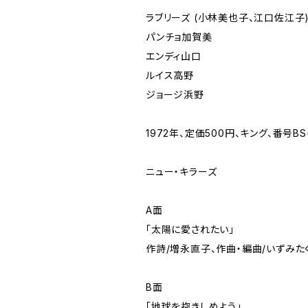
ラブリーズ (小林美也子、江口佐江子
パンチョ加賀美
エンディ山口
ルイス高野
ジョージ浜野
1972年、定価500円、キング、番号BS-
ニュー・キラーズ
A面
「太陽に愛されたい」
作詩/増永直子、作曲・編曲/いずみた
B面
「地球を抱きしめよう」