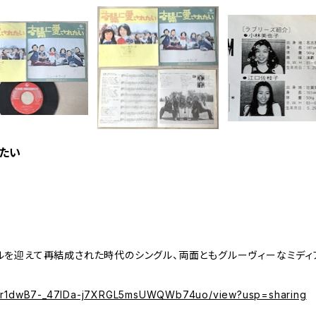
れたい
ルを迎えて再結成された時代のシングル、両面ともグルーヴィーなミディ
e/d/1r1dwB7-_47IDa-j7XRGL5msUWQWb74uo/view?usp=sharing