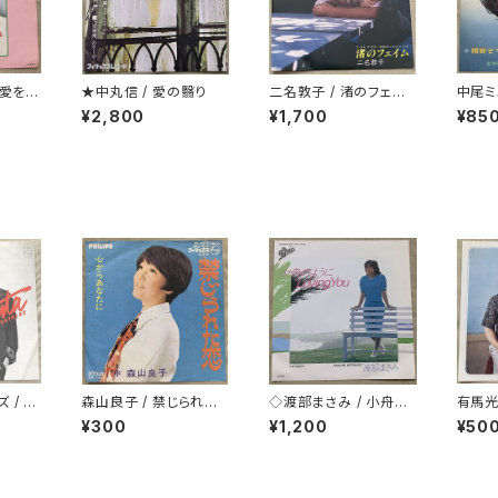
 愛をあ
★中丸信 / 愛の翳り
二名敦子 / 渚のフェイ
中尾ミ
ム B面シティ・ポップ
あな
¥2,800
¥1,700
¥85
 / デ
森山良子 / 禁じられた
◇渡部まさみ / 小舟の
有馬光
恋
ように Loving You
ィー
¥300
¥1,200
¥50