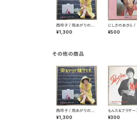
西玲子 / 雨あがりの鎮
にしきのあきら /
守さま プロモ
りがとう
¥1,300
¥500
その他の商品
西玲子 / 雨あがりの鎮
もんた&ブラザーズ
守さま プロモ
ザイアー
¥1,300
¥300