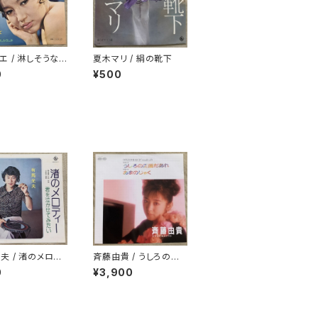
エ / 淋しそうな
夏木マリ / 絹の靴下
た
0
¥500
夫 / 渚のメロデ
斉藤由貴 / うしろの正
面だあれ
0
¥3,900