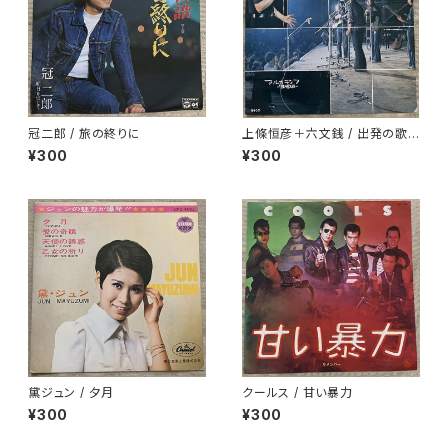
冠二郎 / 旅の終りに
上條恒彦＋六文銭 / 出発の歌 -
失なわれた時を求めて-
¥300
¥300
黛ジュン / 夕月
クールス / 甘い暴力
¥300
¥300