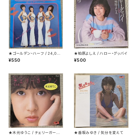
★ゴールデン・ハーフ / 24,000
★柏原よしえ / ハロー・グッバイ
回のキッス(24 Milabaci)
¥550
¥500
★木元ゆうこ / チェリーガーデ
★香坂みゆき / 気分を変えて