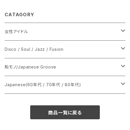
CATAGORY
女性アイドル
シングル盤
Disco / Soul / Jazz / Fusion
あ行
LP
シングル盤
和モノ/Japanese Groove
か行
A
CD
12インチ・シングル
シングル盤
Japanese(60年代 / 70年代 / 80年代)
さ行
B
8cmCDシングル
A
あ行
LP
LP
シングル盤
商品一覧に戻る
た行
C
B
か行
A
あ行
CD