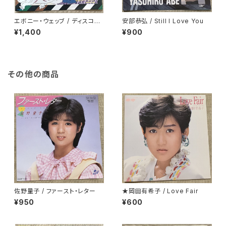
エボニー・ウェッブ / ディスコお
安部恭弘 / Still I Love You
富さん
¥1,400
¥900
その他の商品
佐野量子 / ファースト・レター
★岡田有希子 / Love Fair
¥950
¥600