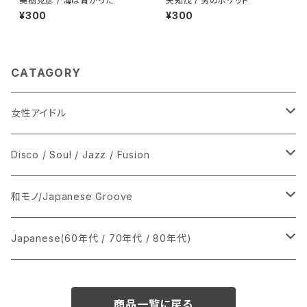
美樹克彦 / 海は青かった
天知茂 / 男のポケット
¥300
¥300
CATAGORY
女性アイドル
シングル盤
Disco / Soul / Jazz / Fusion
あ行
LP
シングル盤
和モノ/Japanese Groove
か行
A
CD
12インチ・シングル
シングル盤
Japanese(60年代 / 70年代 / 80年代)
さ行
B
8cmCDシングル
A
あ行
LP
LP
シングル盤
商品一覧に戻る