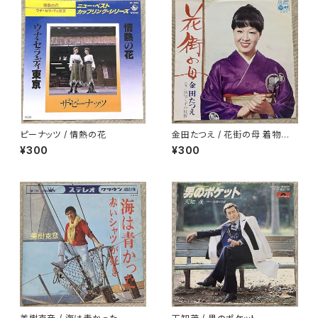
ピーナッツ / 情熱の花
金田たつえ / 花街の母 着物ジャ
ケ
¥300
¥300