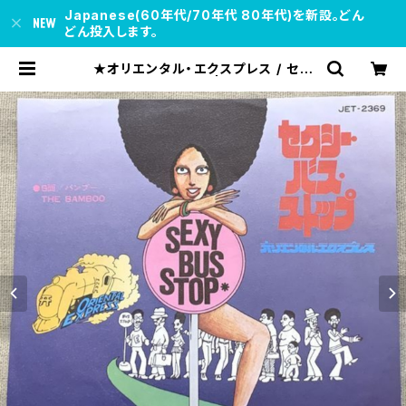
Japanese(60年代/70年代 80年代)を新設。どん
どん投入します。
★オリエンタル・エクスプレス / セク
シー・バス・ストップ | soul respec
t records