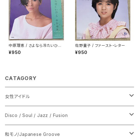
中原理恵 / さよなら冷たいひと
佐野量子 / ファースト・レター
プロモ
¥950
¥950
CATAGORY
女性アイドル
シングル盤
Disco / Soul / Jazz / Fusion
あ行
LP
シングル盤
和モノ/Japanese Groove