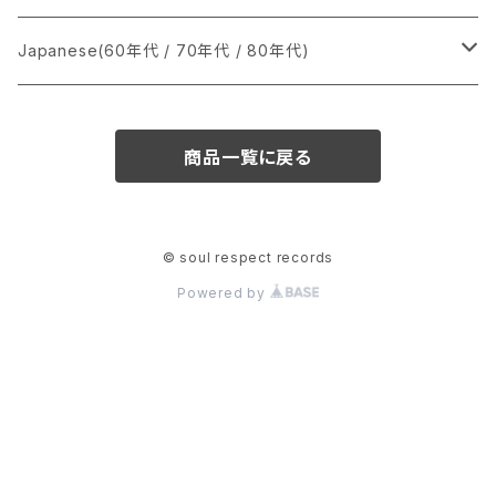
か行
A
CD
12インチ・シングル
シングル盤
Japanese(60年代 / 70年代 / 80年代)
さ行
B
8cmCDシングル
A
あ行
LP
LP
シングル盤
商品一覧に戻る
た行
C
B
か行
A
あ行
CD
な行
D
C
さ行
B
か行
A
© soul respect records
Powered by
は行
E
D
た行
C
さ行
B
ま行
F
E
な行
D
た行
C
や行
G
F
は行
E
な行
D
ら行
H
G
ま行