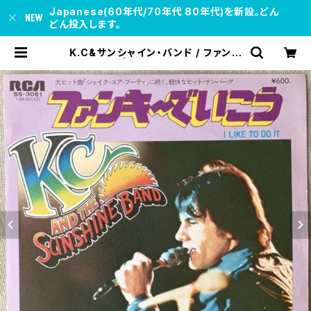
Japanese(60年代/70年代 80年代)を新設。どん
どん投入します。
K.C&サンシャイン・バンド / ファンキ
ーでいこう | soul respect recor
ds