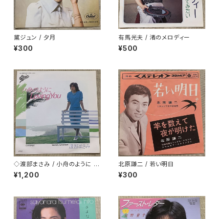
黛ジュン / 夕月
有馬光夫 / 渚のメロディー
¥300
¥500
◇渡部まさみ / 小舟のように L
北原謙二 / 若い明日
oving You
¥1,200
¥300