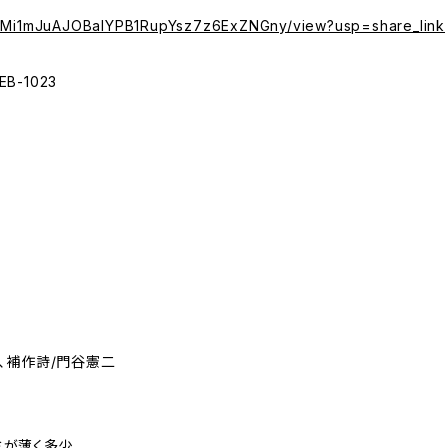
/d/1Mi1mJuAJOBalYPB1RupYsz7z6ExZNGny/view?usp=share_link
B-1023
勇
、補作詩/門谷憲二
ミが薄く多少