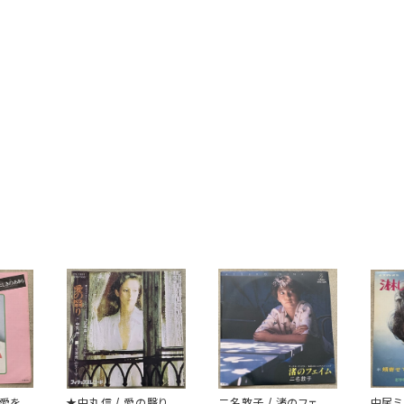
 愛をあ
★中丸信 / 愛の翳り
二名敦子 / 渚のフェイ
中尾ミ