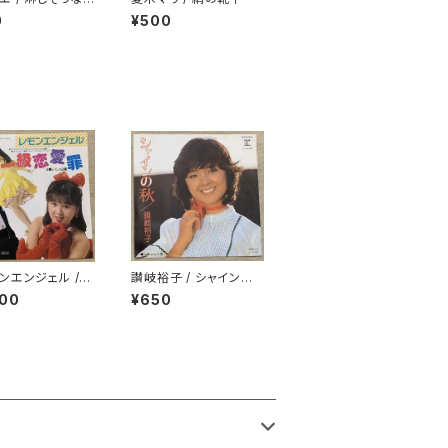
た
0
¥500
ンエンジェル /
讃岐裕子 / シャインの
級恋愛罪
秋
800
¥650