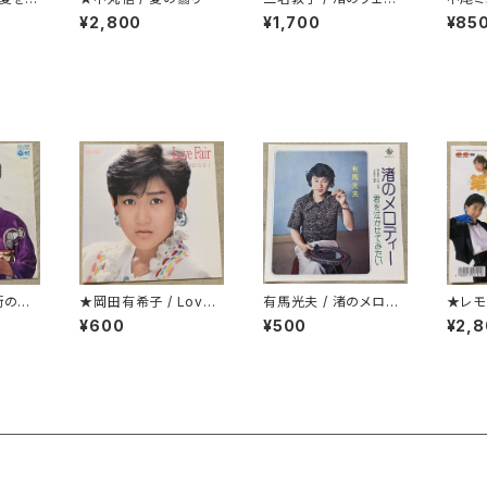
ム B面シティ・ポップ
あな
¥2,800
¥1,700
¥85
街の母
★岡田有希子 / Love
有馬光夫 / 渚のメロデ
★レモ
Fair
ィー
第一
¥600
¥500
¥2,