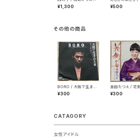
守さま プロモ
りがとう
¥1,300
¥500
その他の商品
BORO / 大阪で生まれ
金田たつえ / 花
た女
着物ジャケ
¥300
¥300
CATAGORY
女性アイドル