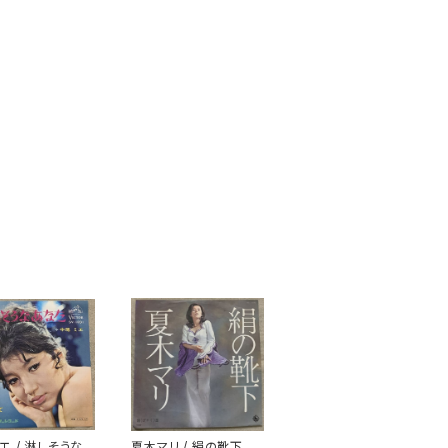
エ / 淋しそうな
夏木マリ / 絹の靴下