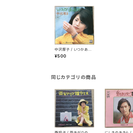
中沢厚子 / いつかある
日
¥500
同じカテゴリの商品
西玲子 / 雨あがりの鎮
にしきのあきら /