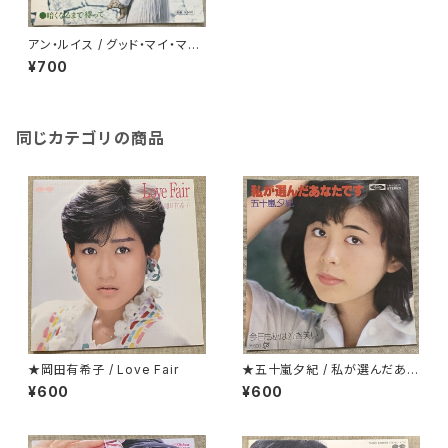
アン・ルイス / グッド・マイ・マ
イ・ラブ
¥700
同じカテゴリの商品
★岡田有希子 / Love Fair
★五十嵐夕紀 / 私が選んだあな
たです
¥600
¥600