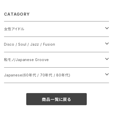
CATAGORY
女性アイドル
シングル盤
Disco / Soul / Jazz / Fusion
あ行
LP
シングル盤
和モノ/Japanese Groove
か行
A
CD
12インチ・シングル
シングル盤
Japanese(60年代 / 70年代 / 80年代)
さ行
B
8cmCDシングル
A
あ行
LP
LP
シングル盤
商品一覧に戻る
た行
C
B
か行
A
あ行
CD