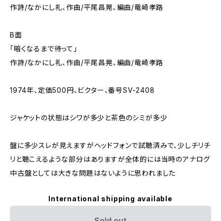
作詩/なかにし礼、作曲/平尾昌晃、編曲/竜崎孝路
B面
「暗くなるまで待って」
作詩/なかにし礼、作曲/平尾昌晃、編曲/竜崎孝路
1974年、定価500円、ビクター、番号SV-2408
ジャケットの状態はシワが多少と茶色のシミが多少
盤に多少スレが見えますがヘッドフォンで試聴済みで、少しチリチ
リと聴こえるような部分はありますが全体的には当時のアナログ
中古盤としては大きな問題はないように思われました
International shipping available
Sold out