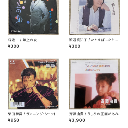
森進一 / 年上の女
渡辺真知子 / たとえば…たとえ
ば
¥300
¥300
柴田恭兵 / ランニング・ショット
斉藤由貴 / うしろの正面だあれ
¥950
¥3,900