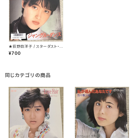
★荻野目洋子 / スターダスト・ド
リーム
¥700
同じカテゴリの商品