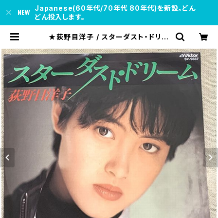
Japanese(60年代/70年代 80年代)を新設。どん
どん投入します。
★荻野目洋子 / スターダスト・ドリー
ム | soul respect records