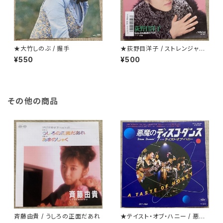
★大竹しのぶ / 握手
★荻野目洋子 / ストレンジャーt
onight
¥550
¥500
その他の商品
斉藤由貴 / うしろの正面だあれ
★テイスト・オブ・ハニー / 悪魔