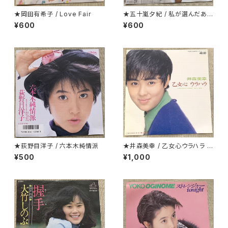
★岡田有希子 / Love Fair
★五十嵐夕紀 / 私が選んだあな
たです
¥600
¥600
★荻野目洋子 / 六本木純情派
★井森美幸 / 乙女心ウラハラ プ
ロモ
¥500
¥1,000