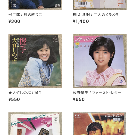
冠二郎 / 旅の終りに
鶴 & JUN / 二人のメラメラ
¥300
¥1,400
★大竹しのぶ / 握手
佐野量子 / ファースト・レター
¥550
¥950