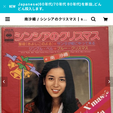
Japanese(60年代/70年代 80年代)を新設。どん
どん投入します。
南沙織 / シンシアのクリスマス | sou
l respect records