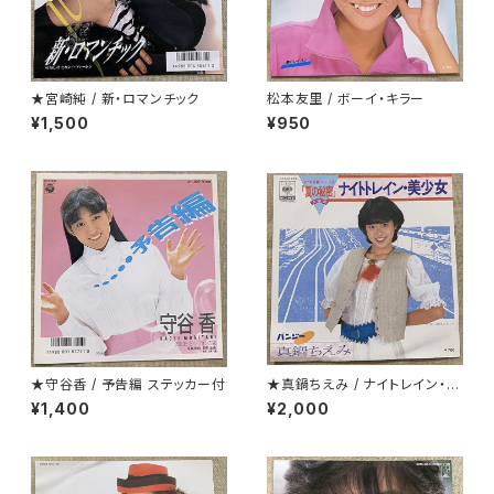
★宮崎純 / 新・ロマンチック
松本友里 / ボーイ・キラー
¥1,500
¥950
★守谷香 / 予告編 ステッカー付
★真鍋ちえみ / ナイトレイン・美
少女 プロモ
¥1,400
¥2,000