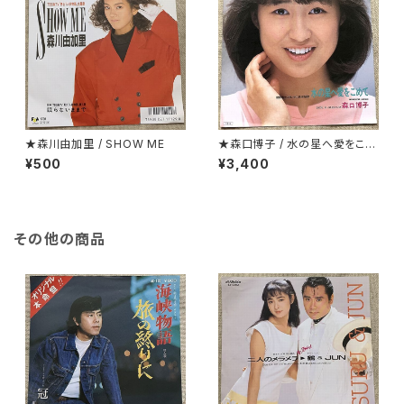
★森川由加里 / SHOW ME
★森口博子 / 水の星へ愛をこめ
て
¥500
¥3,400
その他の商品