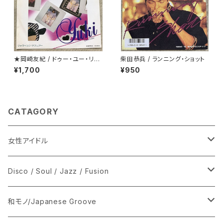
★岡崎友紀 / ドゥー・ユー・リメ
柴田恭兵 / ランニング・ショット
ンバー・ミー
¥1,700
¥950
CATAGORY
女性アイドル
シングル盤
Disco / Soul / Jazz / Fusion
あ行
LP
シングル盤
和モノ/Japanese Groove