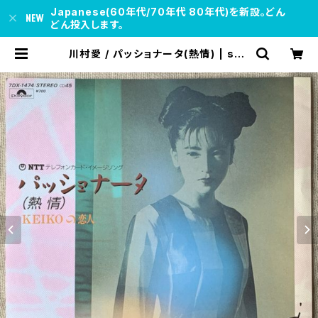
Japanese(60年代/70年代 80年代)を新設。どん
どん投入します。
川村愛 / パッショナータ(熱情) | sou
l respect records