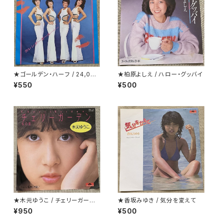
★ゴールデン・ハーフ / 24,000
★柏原よしえ / ハロー・グッバイ
回のキッス(24 Milabaci)
¥550
¥500
★木元ゆうこ / チェリーガーデ
★香坂みゆき / 気分を変えて
ン(桜の園)
¥950
¥500