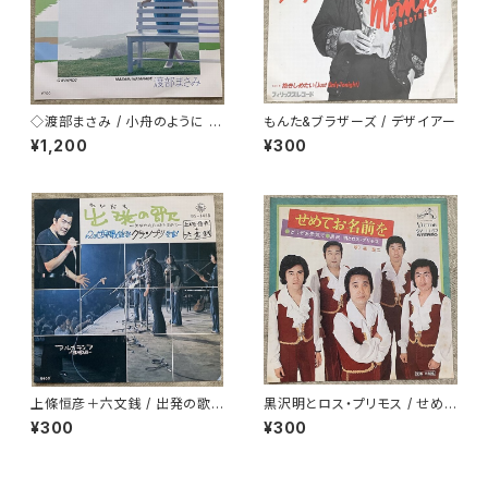
◇渡部まさみ / 小舟のように L
もんた&ブラザーズ / デザイアー
oving You
¥1,200
¥300
上條恒彦＋六文銭 / 出発の歌 -
黒沢明とロス・プリモス / せめて
失なわれた時を求めて-
お名前を
¥300
¥300