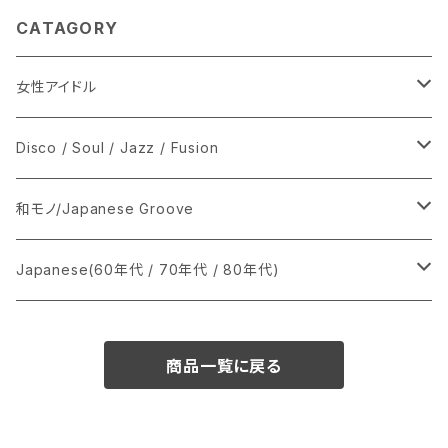
CATAGORY
女性アイドル
シングル盤
Disco / Soul / Jazz / Fusion
あ行
LP
シングル盤
和モノ/Japanese Groove
か行
A
CD
12インチ・シングル
シングル盤
Japanese(60年代 / 70年代 / 80年代)
さ行
B
8cmCDシングル
A
あ行
LP
LP
シングル盤
商品一覧に戻る
た行
C
B
か行
A
あ行
CD
な行
D
C
さ行
B
か行