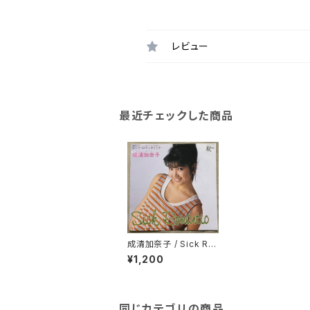
レビュー
最近チェックした商品
成清加奈子 / Sick Ro
mantick
¥1,200
同じカテゴリの商品