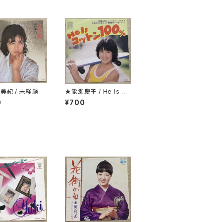
美紀 / 未経験
★能瀬慶子 / He Is コ
ットン100％
0
¥700