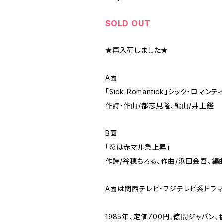
SOLD OUT
★再入荷しました★
A面
「Sick Romantick」シック・ロマンテ
作詩･作曲/都志見隆、編曲/井上鑑
B面
「恋は赤マル急上昇」
作詩/谷穂ちろる、作曲/浜田金吾、編
A面は関西テレビ・フジテレビ系ドラマ
1985年、定価700円、徳間ジャパン、番