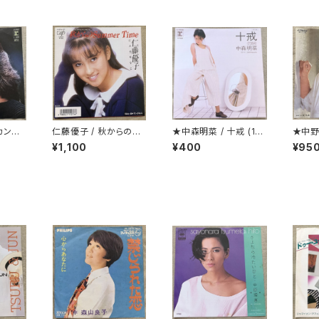
カンド・
仁藤優子 / 秋からのSu
★中森明菜 / 十戒 (19
★中野
mmer Time
84)
¥1,100
¥400
¥95