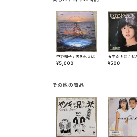
中野知子 / 裏を返せば
★中森明菜 / セ
ラブ
¥5,000
¥500
その他の商品