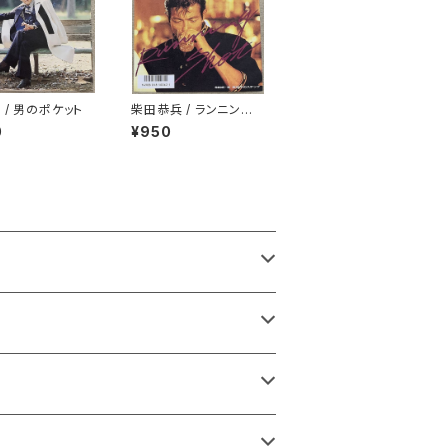
 / 男のポケット
柴田恭兵 / ランニング・
ショット
0
¥950