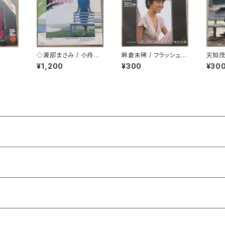
◇渡部まさみ / 小舟の
麻倉未稀 / フラッシュダ
天知茂
ように Loving You
ンス
¥1,200
¥300
¥30