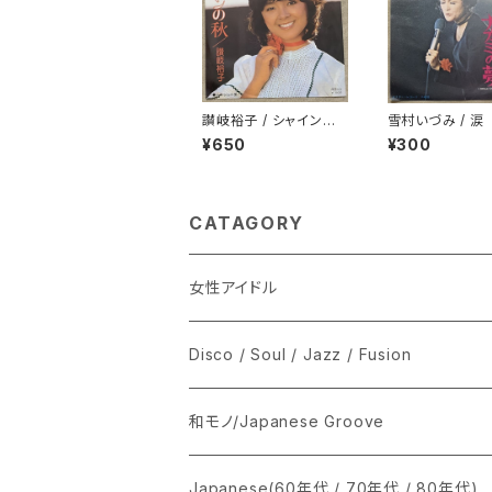
讃岐裕子 / シャインの
雪村いづみ / 涙
秋
¥650
¥300
CATAGORY
女性アイドル
シングル盤
Disco / Soul / Jazz / Fusion
あ行
LP
シングル盤
和モノ/Japanese Groove
か行
A
CD
12インチ・シングル
シングル盤
Japanese(60年代 / 70年代 / 80年代)