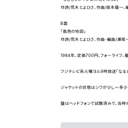
作詩/荒木とよひさ、作曲/坂本龍一、
B面
「風色の地図」
作詩/荒木とよひさ、作曲･編曲/瀬尾
1984年、定価700円、フォーライフ、番
フジテレビ系火曜ヨル9時放送｢なるほ
ジャケットの状態はシワが少し～多少
盤はヘッドフォンで試聴済みで、当時