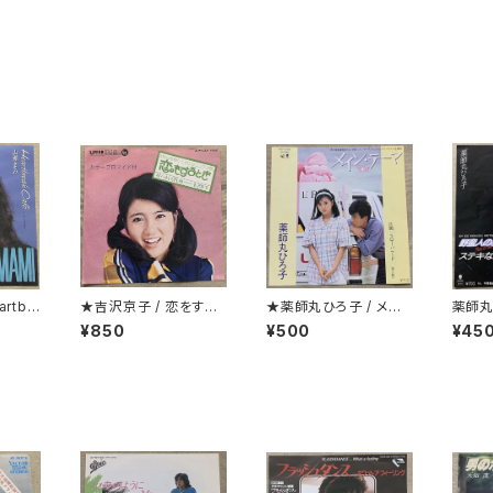
rtbr
★吉沢京子 / 恋をする
★薬師丸ひろ子 / メイ
薬師丸
とき
ン・テーマ クリアー盤
な恋
¥850
¥500
¥45