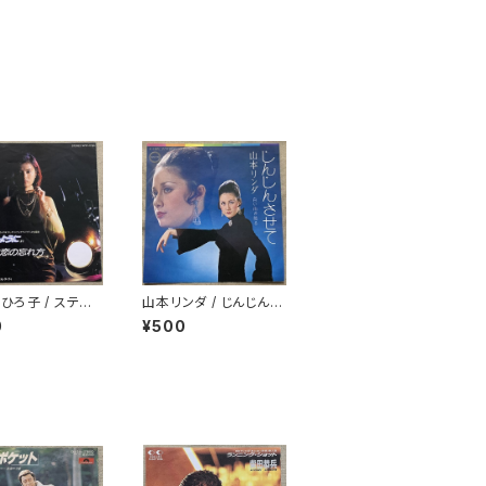
ひろ子 / ステキ
山本リンダ / じんじんさ
の忘れ方
せて
0
¥500