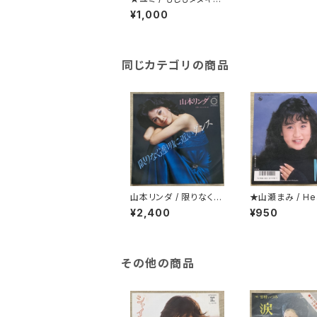
世界にいたら2
¥1,000
同じカテゴリの商品
山本リンダ / 限りなく透
★山瀬まみ / Hea
明に近いダンス
eak Cafe
¥2,400
¥950
その他の商品