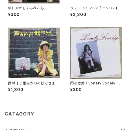
細川たかし / みれん心
ラリー・クリントン / イン・ハイフ
ァイ
¥300
¥2,300
西玲子 / 雨あがりの鎮守さま プ
門あさ美 / Lonely Lonely H
ロモ
oney
¥1,300
¥300
CATAGORY