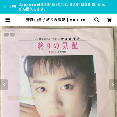
Japanese(60年代/70年代 80年代)を新設。どん
どん投入します。
斉藤由貴 / 終りの気配 | soul resp
ect records