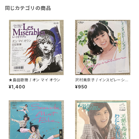
同じカテゴリの商品
★島田歌穂 / オン マイ オウン
沢村美奈子 / インスピレーショ
ン
¥1,400
¥950