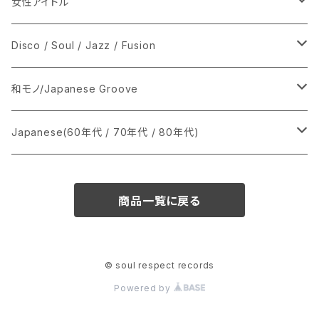
女性アイドル
シングル盤
Disco / Soul / Jazz / Fusion
あ行
LP
シングル盤
和モノ/Japanese Groove
か行
A
CD
12インチ・シングル
シングル盤
Japanese(60年代 / 70年代 / 80年代)
さ行
B
8cmCDシングル
A
あ行
LP
LP
シングル盤
商品一覧に戻る
た行
C
B
か行
A
あ行
CD
な行
D
C
さ行
B
か行
A
© soul respect records
Powered by
は行
E
D
た行
C
さ行
B