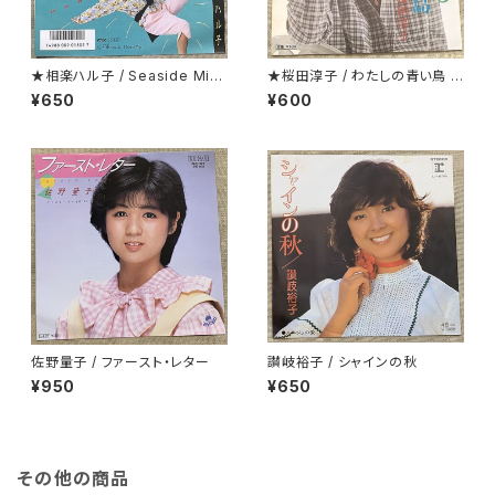
★相楽ハル子 / Seaside Mint
★桜田淳子 / わたしの青い鳥 カ
Blue
ップリング盤
¥650
¥600
佐野量子 / ファースト・レター
讃岐裕子 / シャインの秋
¥950
¥650
その他の商品