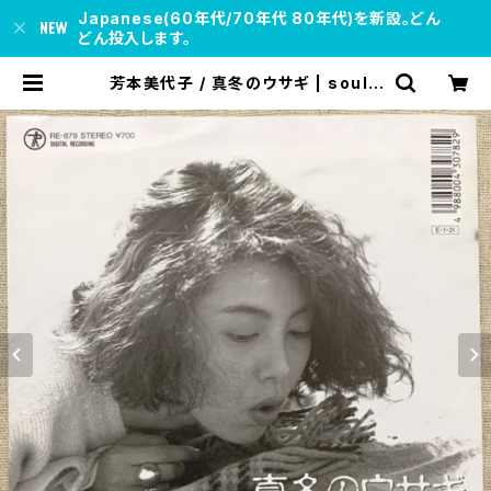
Japanese(60年代/70年代 80年代)を新設。どん
どん投入します。
芳本美代子 / 真冬のウサギ | soul r
espect records