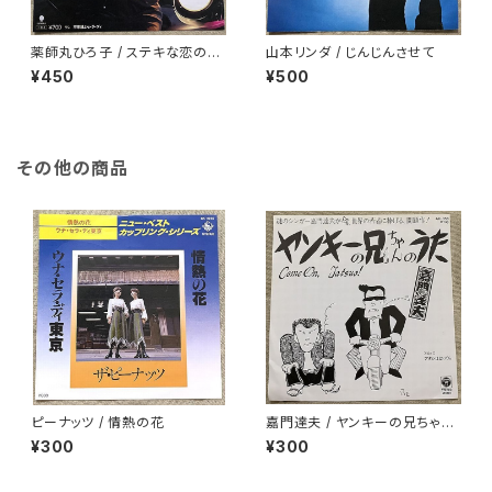
薬師丸ひろ子 / ステキな恋の忘
山本リンダ / じんじんさせて
れ方
¥450
¥500
その他の商品
ピーナッツ / 情熱の花
嘉門達夫 / ヤンキーの兄ちゃん
のうた
¥300
¥300