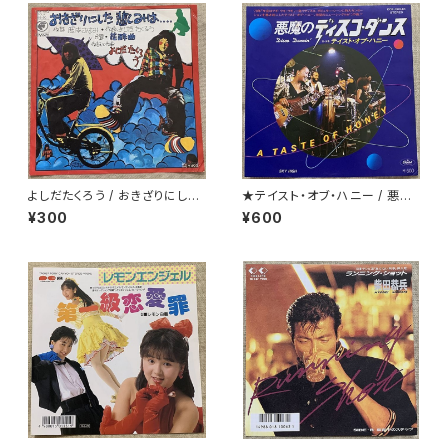
よしだたくろう / おきざりにした
★テイスト・オブ・ハニー / 悪魔
悲しみは
のディスコ・ダンス
¥300
¥600