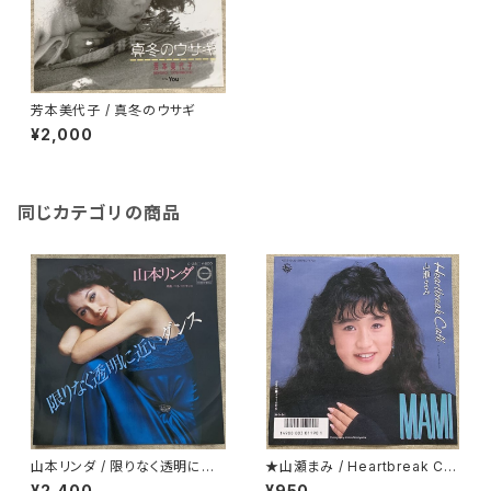
芳本美代子 / 真冬のウサギ
¥2,000
同じカテゴリの商品
山本リンダ / 限りなく透明に近
★山瀬まみ / Heartbreak Caf
いダンス
e
¥2,400
¥950