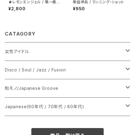
★レモンエンジェル / 第一級恋
柴田恭兵 / ランニング・ショット
愛罪
¥2,800
¥950
CATAGORY
女性アイドル
シングル盤
Disco / Soul / Jazz / Fusion
あ行
LP
シングル盤
和モノ/Japanese Groove
か行
A
CD
12インチ・シングル
シングル盤
Japanese(60年代 / 70年代 / 80年代)
さ行
B
8cmCDシングル
A
あ行
LP
LP
シングル盤