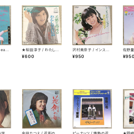
easi
★桜田淳子 / わたしの
沢村美奈子 / インスピ
佐野量
青い鳥 カップリング盤
レーション
レター
¥600
¥950
¥95
美学
金田たつえ / 花街の母
ピーナッツ / 情熱の花
★岡崎