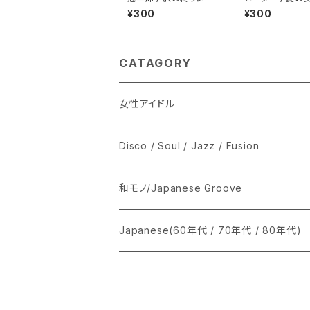
¥300
¥300
CATAGORY
女性アイドル
シングル盤
Disco / Soul / Jazz / Fusion
あ行
LP
シングル盤
和モノ/Japanese Groove
か行
A
CD
12インチ・シングル
シングル盤
Japanese(60年代 / 70年代 / 80年代)
さ行
B
8cmCDシングル
A
あ行
LP
LP
シングル盤
た行
C
B
か行