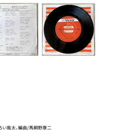
ろい風太、編曲/馬飼野康二