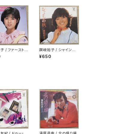
子 / ファースト・
讃岐裕子 / シャインの
秋
0
¥650
友紀 / ドゥー・ユ
湯原昌幸 / 北の盛り場