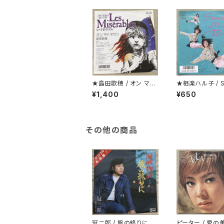
★島田歌穂 / オン マイ
★相楽ハル子 / S
オウン
de Mint Blue
¥1,400
¥650
その他の商品
冠二郎 / 旅の終りに
ピーター / 愛の