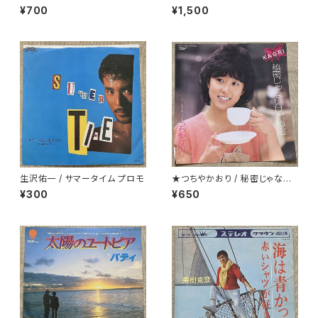
¥700
¥1,500
生沢佑一 / サマータイム プロモ
★つちやかおり / 秘密じゃない
けど秘密
¥300
¥650