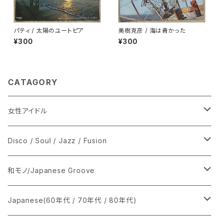
パティ / 太陽のユートピア
美樹克彦 / 海は青かった
¥300
¥300
CATAGORY
女性アイドル
シングル盤
Disco / Soul / Jazz / Fusion
あ行
LP
シングル盤
和モノ/Japanese Groove
か行
A
CD
12インチ・シングル
シングル盤
Japanese(60年代 / 70年代 / 80年代)