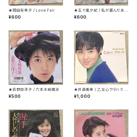
★岡田有希子 / Love Fair
★五十嵐夕紀 / 私が選んだあな
たです
¥600
¥600
★荻野目洋子 / 六本木純情派
★井森美幸 / 乙女心ウラハラ プ
ロモ
¥500
¥1,000