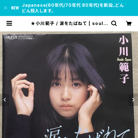
Japanese(60年代/70年代 80年代)を新設。どん
どん投入します。
★小川範子 / 涙をたばねて | soul r
espect records