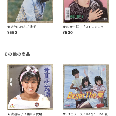
★大竹しのぶ / 握手
★荻野目洋子 / ストレンジャーt
onight
¥550
¥500
その他の商品
★渡辺桂子 / 第II少女期
ザ・チェリーズ / Begin The 夏