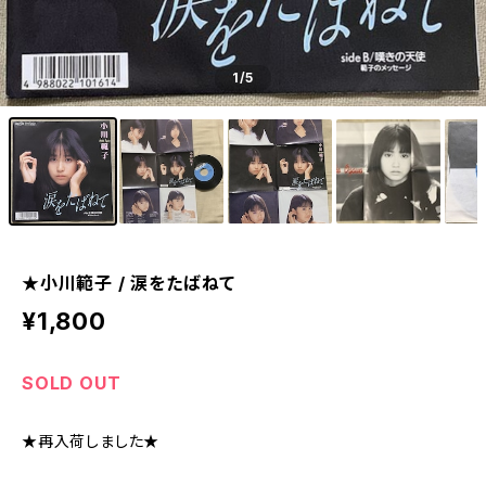
1
/5
★小川範子 / 涙をたばねて
¥1,800
SOLD OUT
★再入荷しました★