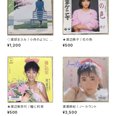
◇渡部まさみ / 小舟のように L
★渡辺典子 / 花の色
oving You
¥1,200
¥500
★渡辺美奈代 / 瞳に約束
渡瀬麻紀 / ノーカウント
¥500
¥3,500