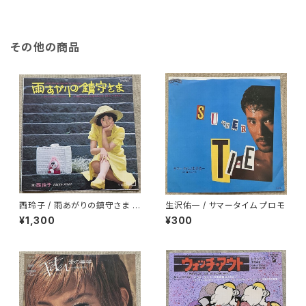
その他の商品
西玲子 / 雨あがりの鎮守さま プ
生沢佑一 / サマータイム プロモ
ロモ
¥1,300
¥300