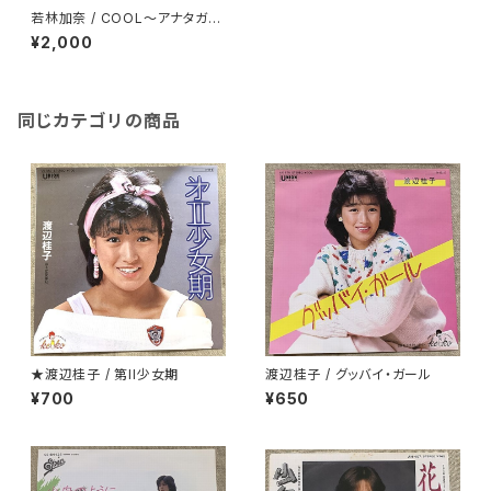
若林加奈 / COOL～アナタガタ
リナイ～
¥2,000
同じカテゴリの商品
★渡辺桂子 / 第II少女期
渡辺桂子 / グッバイ・ガール
¥700
¥650