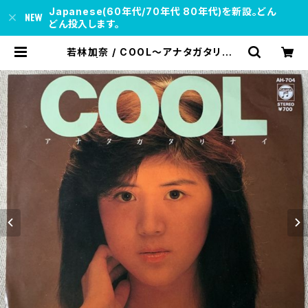
Japanese(60年代/70年代 80年代)を新設。どん
どん投入します。
若林加奈 / COOL～アナタガタリナイ
～ | soul respect records