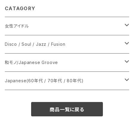
CATAGORY
女性アイドル
シングル盤
Disco / Soul / Jazz / Fusion
あ行
LP
シングル盤
和モノ/Japanese Groove
か行
A
CD
12インチ・シングル
シングル盤
Japanese(60年代 / 70年代 / 80年代)
さ行
B
8cmCDシングル
A
あ行
LP
LP
シングル盤
商品一覧に戻る
た行
C
B
か行
A
あ行
CD
な行
D
C
さ行
B
か行