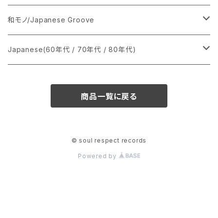
あ行
LP
シングル盤
和モノ/Japanese Groove
か行
A
CD
12インチ・シングル
シングル盤
Japanese(60年代 / 70年代 / 80年代)
さ行
B
8cmCDシングル
A
あ行
LP
LP
シングル盤
商品一覧に戻る
た行
C
B
か行
A
あ行
CD
な行
D
C
さ行
B
か行
A
© soul respect records
Powered by
は行
E
D
た行
C
さ行
B
ま行
F
E
な行
D
た行
C
や行
G
F
は行
E
な行