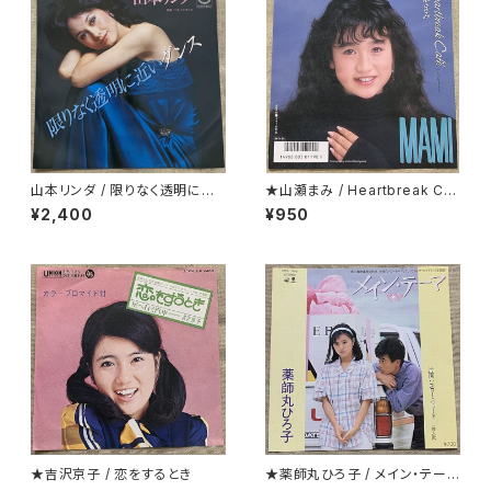
山本リンダ / 限りなく透明に近
★山瀬まみ / Heartbreak Caf
いダンス
e
¥2,400
¥950
★吉沢京子 / 恋をするとき
★薬師丸ひろ子 / メイン・テーマ
クリアー盤