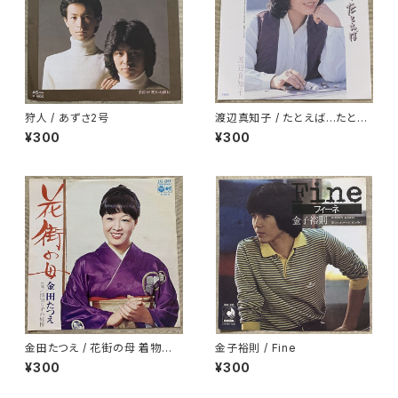
狩人 / あずさ2号
渡辺真知子 / たとえば…たとえ
ば
¥300
¥300
金田たつえ / 花街の母 着物ジャ
金子裕則 / Fine
ケ
¥300
¥300