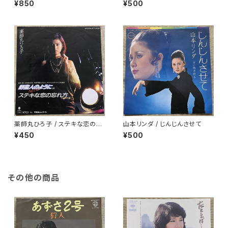
¥850
¥500
薬師丸ひろ子 / ステキな恋の忘
山本リンダ / じんじんさせて
れ方
¥450
¥500
その他の商品