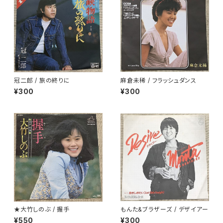
冠二郎 / 旅の終りに
麻倉未稀 / フラッシュダンス
¥300
¥300
★大竹しのぶ / 握手
もんた&ブラザーズ / デザイアー
¥550
¥300