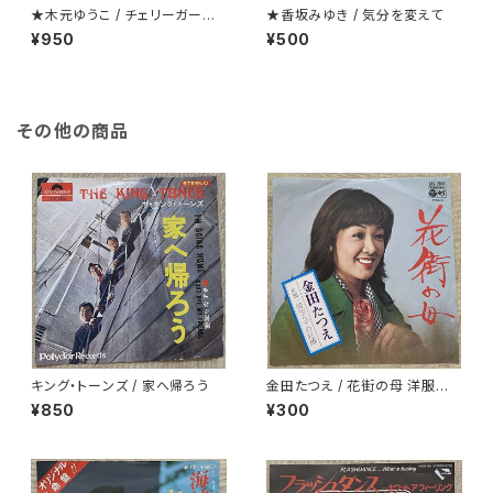
★木元ゆうこ / チェリーガーデ
★香坂みゆき / 気分を変えて
ン(桜の園)
¥950
¥500
その他の商品
キング・トーンズ / 家へ帰ろう
金田たつえ / 花街の母 洋服ジャ
ケ
¥850
¥300