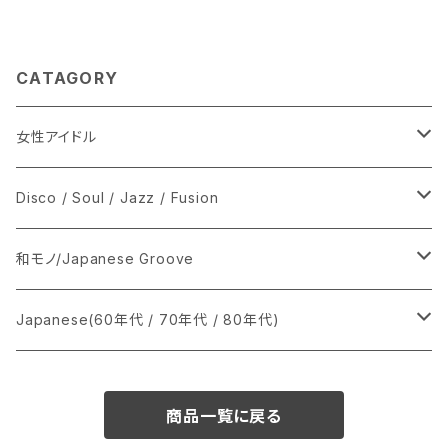
CATAGORY
女性アイドル
シングル盤
Disco / Soul / Jazz / Fusion
あ行
LP
シングル盤
和モノ/Japanese Groove
か行
A
CD
12インチ・シングル
シングル盤
Japanese(60年代 / 70年代 / 80年代)
さ行
B
8cmCDシングル
A
あ行
LP
LP
シングル盤
商品一覧に戻る
た行
C
B
か行
A
あ行
CD