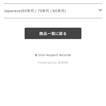
か行
A
CD
12インチ・シングル
シングル盤
Japanese(60年代 / 70年代 / 80年代)
さ行
B
8cmCDシングル
A
あ行
LP
LP
シングル盤
商品一覧に戻る
た行
C
B
か行
A
あ行
CD
な行
D
C
さ行
B
か行
A
© soul respect records
Powered by
は行
E
D
た行
C
さ行
B
ま行
F
E
な行
D
た行
C
や行
G
F
は行
E
な行
D
ら行
H
G
ま行