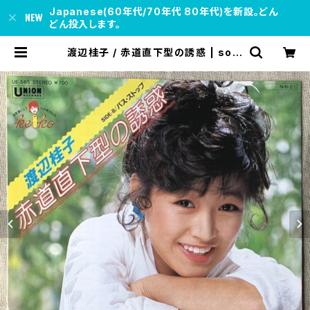
Japanese(60年代/70年代 80年代)を新設。どん
どん投入します。
渡辺桂子 / 赤道直下型の誘惑 | soul
respect records