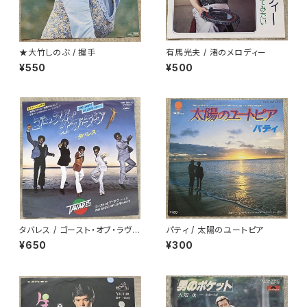
★大竹しのぶ / 握手
有馬光夫 / 渚のメロディー
¥550
¥500
タバレス / ゴースト・オブ・ラヴ
パティ / 太陽のユートピア
白ラベル
¥650
¥300