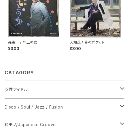
森進一 / 年上の女
天知茂 / 男のポケット
¥300
¥300
CATAGORY
女性アイドル
シングル盤
Disco / Soul / Jazz / Fusion
あ行
LP
シングル盤
和モノ/Japanese Groove