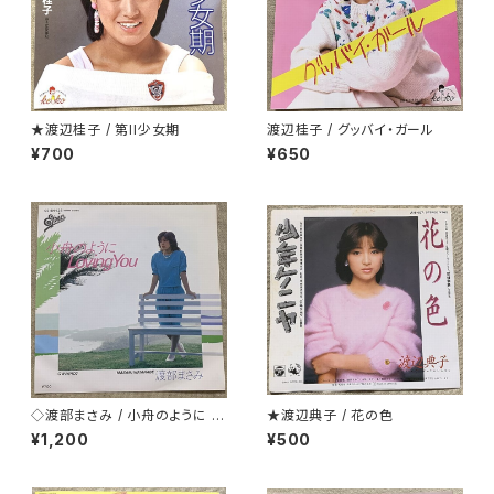
★渡辺桂子 / 第II少女期
渡辺桂子 / グッバイ・ガール
¥700
¥650
◇渡部まさみ / 小舟のように L
★渡辺典子 / 花の色
oving You
¥1,200
¥500