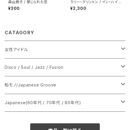
森山良子 / 禁じられた恋
ラリー・クリントン / イン・ハイフ
ァイ
¥300
¥2,300
CATAGORY
女性アイドル
シングル盤
Disco / Soul / Jazz / Fusion
あ行
LP
シングル盤
和モノ/Japanese Groove
か行
A
CD
12インチ・シングル
シングル盤
Japanese(60年代 / 70年代 / 80年代)
さ行
B
8cmCDシングル
A
あ行
LP
LP
シングル盤