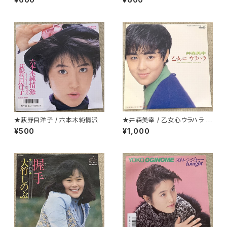
★荻野目洋子 / 六本木純情派
★井森美幸 / 乙女心ウラハラ プ
ロモ
¥500
¥1,000