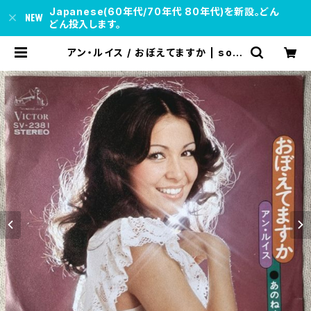
Japanese(60年代/70年代 80年代)を新設。どん
どん投入します。
アン・ルイス / おぼえてますか | soul
respect records