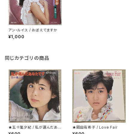
アン・ルイス / おぼえてますか
¥1,000
同じカテゴリの商品
★五十嵐夕紀 / 私が選んだあな
★岡田有希子 / Love Fair
たです
¥600
¥600