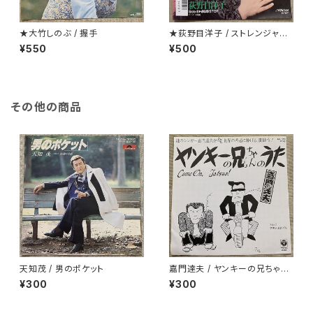
★大竹しのぶ / 握手
★荻野目洋子 / ストレンジャーt
onight
¥550
¥500
その他の商品
天知茂 / 男のポケット
嘉門達夫 / ヤンキーの兄ちゃん
のうた
¥300
¥300