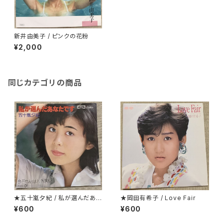
新井由美子 / ピンクの花粉
¥2,000
同じカテゴリの商品
★五十嵐夕紀 / 私が選んだあな
★岡田有希子 / Love Fair
たです
¥600
¥600