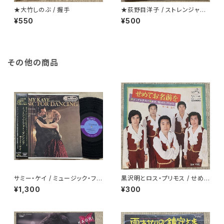
★大竹しのぶ / 握手
★荻野目洋子 / ストレンジャーt
onight
¥550
¥500
その他の商品
サミー・ケイ / ミュージック・フォ
黒沢明とロス・プリモス / せめて
ー・ダンシング
お名前を
¥1,300
¥300