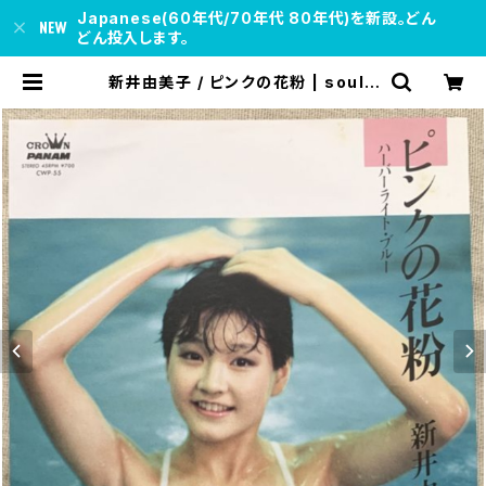
Japanese(60年代/70年代 80年代)を新設。どん
どん投入します。
新井由美子 / ピンクの花粉 | soul r
espect records