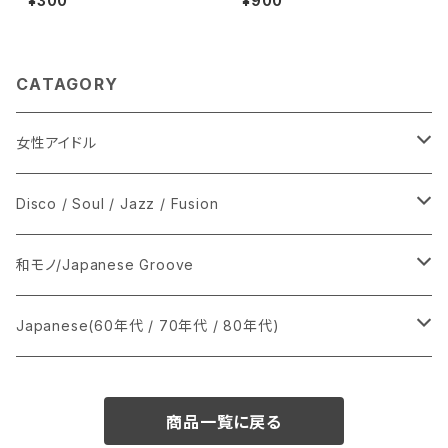
¥300
¥900
CATAGORY
女性アイドル
シングル盤
Disco / Soul / Jazz / Fusion
あ行
LP
シングル盤
和モノ/Japanese Groove
か行
A
CD
12インチ・シングル
シングル盤
Japanese(60年代 / 70年代 / 80年代)
さ行
B
8cmCDシングル
A
あ行
LP
LP
シングル盤
商品一覧に戻る
た行
C
B
か行
A
あ行
CD