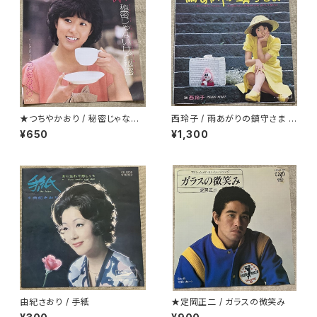
★つちやかおり / 秘密じゃない
西玲子 / 雨あがりの鎮守さま プ
けど秘密
ロモ
¥650
¥1,300
由紀さおり / 手紙
★定岡正二 / ガラスの微笑み