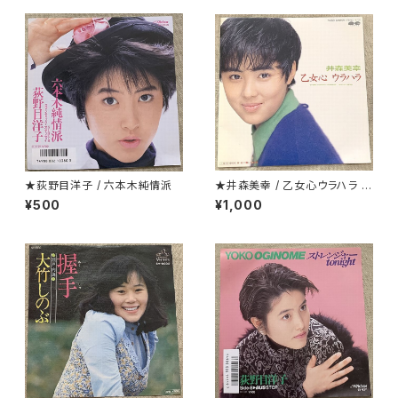
★荻野目洋子 / 六本木純情派
★井森美幸 / 乙女心ウラハラ プ
ロモ
¥500
¥1,000