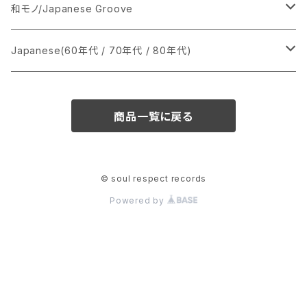
あ行
LP
シングル盤
和モノ/Japanese Groove
か行
A
CD
12インチ・シングル
シングル盤
Japanese(60年代 / 70年代 / 80年代)
さ行
B
8cmCDシングル
A
あ行
LP
LP
シングル盤
商品一覧に戻る
た行
C
B
か行
A
あ行
CD
な行
D
C
さ行
B
か行
A
© soul respect records
Powered by
は行
E
D
た行
C
さ行
B
ま行
F
E
な行
D
た行
C
や行
G
F
は行
E
な行
D