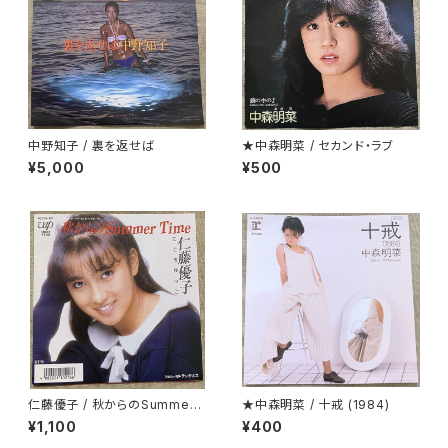
中野知子 / 裏を返せば
★中森明菜 / セカンド・ラブ
¥5,000
¥500
仁藤優子 / 秋からのSummer
★中森明菜 / 十戒 (1984)
Time
¥1,100
¥400