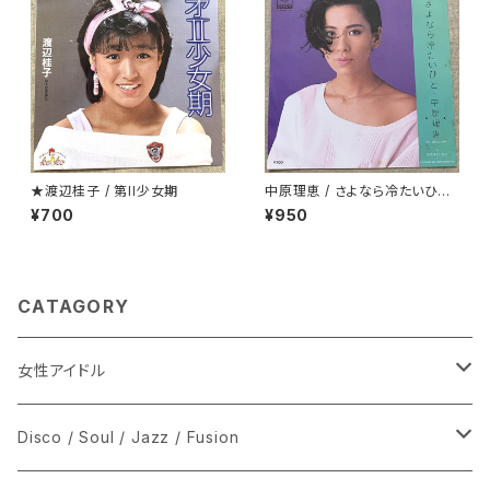
★渡辺桂子 / 第II少女期
中原理恵 / さよなら冷たいひと
プロモ
¥700
¥950
CATAGORY
女性アイドル
シングル盤
Disco / Soul / Jazz / Fusion