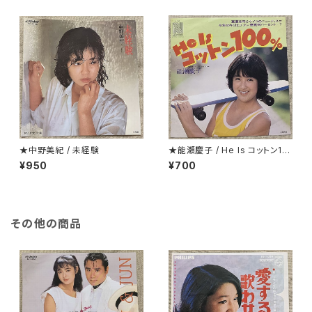
★中野美紀 / 未経験
★能瀬慶子 / He Is コットン10
0％
¥950
¥700
その他の商品