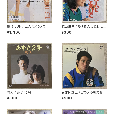
鶴 & JUN / 二人のメラメラ
森山良子 / 愛する人に歌わせな
いで
¥1,400
¥300
狩人 / あずさ2号
★定岡正二 / ガラスの微笑み
¥300
¥900