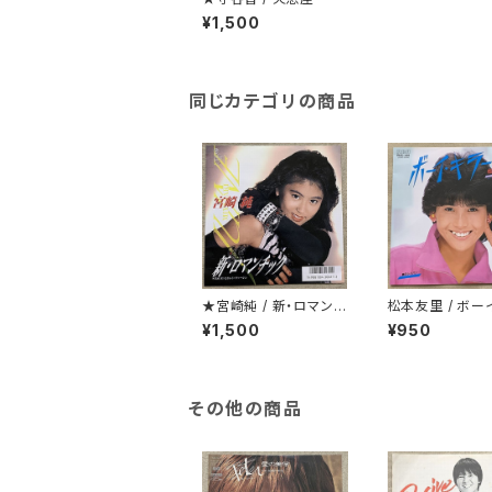
¥1,500
同じカテゴリの商品
★宮崎純 / 新・ロマンチ
松本友里 / ボー
ック
ー
¥1,500
¥950
その他の商品