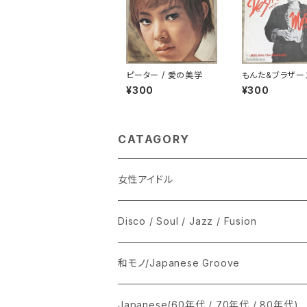
ピーター / 愛の美学
もんた&ブラザーズ
ザイアー
¥300
¥300
CATAGORY
女性アイドル
シングル盤
Disco / Soul / Jazz / Fusion
あ行
LP
シングル盤
和モノ/Japanese Groove
か行
A
CD
12インチ・シングル
シングル盤
Japanese(60年代 / 70年代 / 80年代)