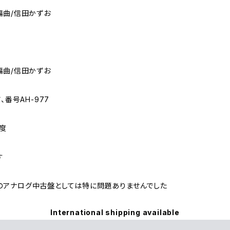
編曲/信田かずお
編曲/信田かずお
、番号AH-977
度
す
のアナログ中古盤としては特に問題ありませんでした
International shipping available