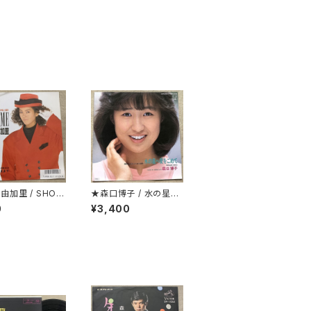
由加里 / SHOW
★森口博子 / 水の星へ
愛をこめて
0
¥3,400