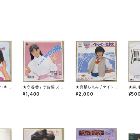
イ・キラ
★守谷香 / 予告編 ステ
★真鍋ちえみ / ナイトレ
★森川
ッカー付
イン・美少女 プロモ
ME
¥1,400
¥2,000
¥50