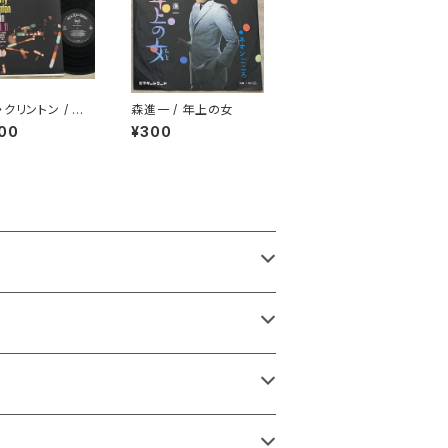
クリントン / イ
森進一 / 年上の女
イファイ
00
¥300