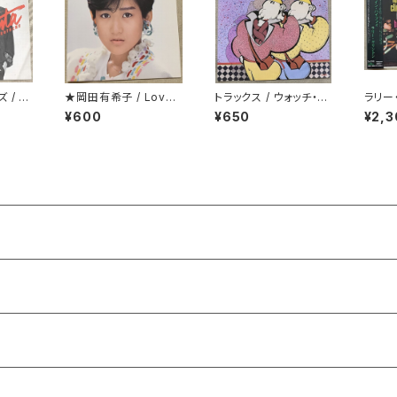
 / デ
★岡田有希子 / Love
トラックス / ウォッチ・ア
ラリー・
Fair
ウト
ン・ハ
¥600
¥650
¥2,3