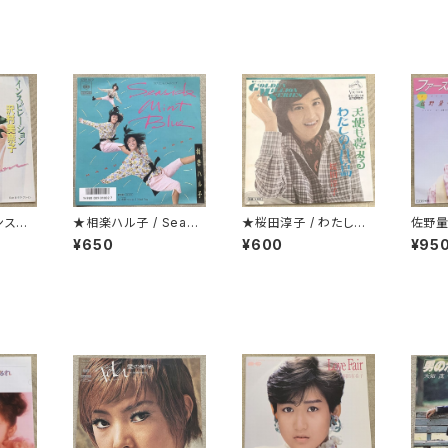
ンスピ
★相楽ハル子 / Seasi
★桜田淳子 / わたしの
佐野量
de Mint Blue
青い鳥 カップリング盤
レター
¥650
¥600
¥95