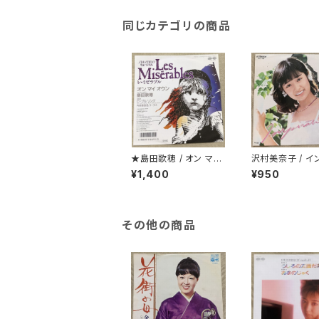
同じカテゴリの商品
★島田歌穂 / オン マイ
沢村美奈子 / イ
オウン
レーション
¥1,400
¥950
その他の商品