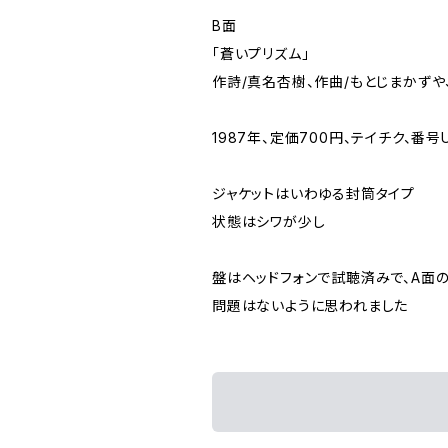
B面
「蒼いプリズム」
作詩/真名杏樹、作曲/もとじまかずや
1987年、定価700円、テイチク、番号U
ジャケットはいわゆる封筒タイプ
状態はシワが少し
盤はヘッドフォンで試聴済みで、A面
問題はないように思われました