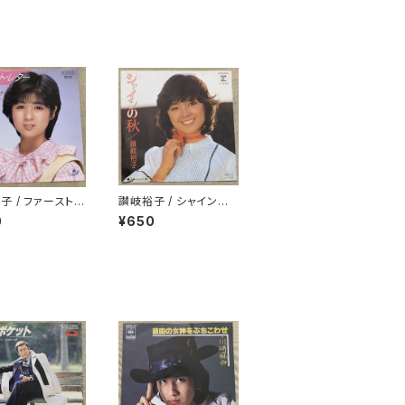
子 / ファースト・
讃岐裕子 / シャインの
秋
0
¥650