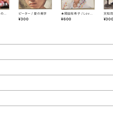
ろの正
ピーター / 愛の美学
★岡田有希子 / Love
天知茂
Fair
¥300
¥600
¥30