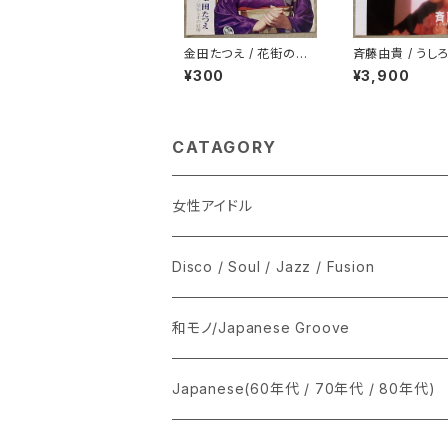
金田たつえ / 花街の母
斉藤由貴 / うし
着物ジャケ
面だあれ
¥300
¥3,900
CATAGORY
女性アイドル
シングル盤
Disco / Soul / Jazz / Fusion
あ行
LP
シングル盤
和モノ/Japanese Groove
か行
A
CD
12インチ・シングル
シングル盤
Japanese(60年代 / 70年代 / 80年代)
さ行
B
8cmCDシングル
A
あ行