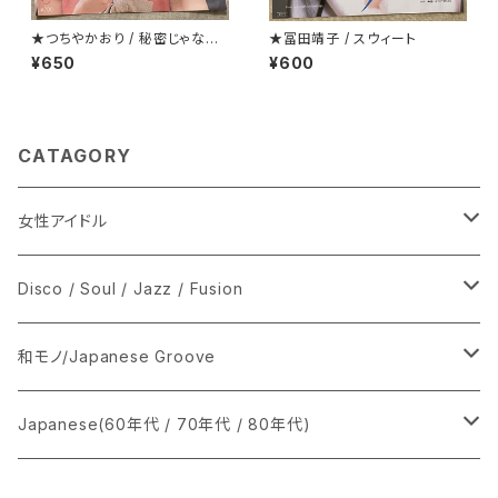
★つちやかおり / 秘密じゃない
★冨田靖子 / スウィート
けど秘密
¥650
¥600
CATAGORY
女性アイドル
シングル盤
Disco / Soul / Jazz / Fusion
あ行
LP
シングル盤
和モノ/Japanese Groove
か行
A
CD
12インチ・シングル
シングル盤
Japanese(60年代 / 70年代 / 80年代)
さ行
B
8cmCDシングル
A
あ行
LP
LP
シングル盤