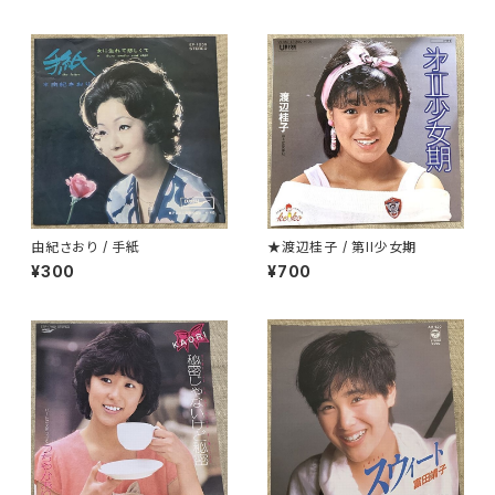
由紀さおり / 手紙
★渡辺桂子 / 第II少女期
¥300
¥700