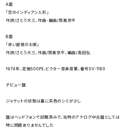
A面
「恋のインディアン人形」
作詩/さとう大三、作曲･編曲/筒美京平
B面
「赤い屋根のお家」
作詩/さとう大三、作曲/筒美京平、編曲/高田弘
1974年、定価500円、ビクター音楽産業、番号SV-1180
デビュー盤
ジャケットの状態は裏に茶色のシミが少し
盤はヘッドフォンで試聴済みで、当時のアナログ中古盤としては
特に問題ありませんでした