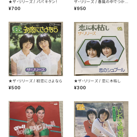
★ザ・リリーズ / パパ キケン！
ザ・リリーズ / 春風の中でつかま
えて
¥700
¥950
★ザ・リリーズ / 初恋にさよなら
★ザ・リリーズ / 恋に木枯し
¥500
¥300