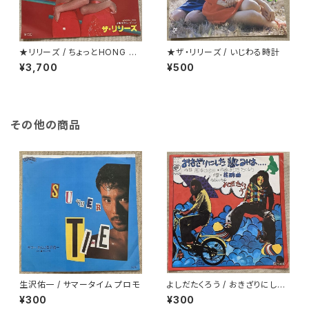
★リリーズ / ちょっとHONG K
★ザ・リリーズ / いじわる時計
ONG TOWN
¥3,700
¥500
その他の商品
生沢佑一 / サマータイム プロモ
よしだたくろう / おきざりにした
悲しみは
¥300
¥300