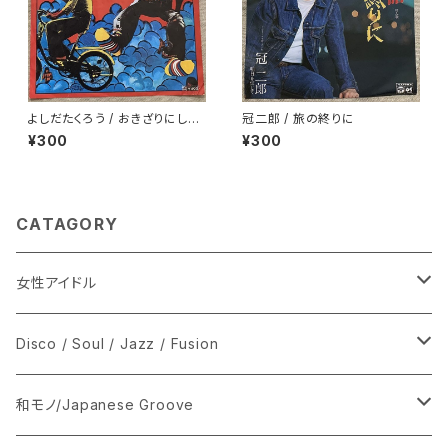
よしだたくろう / おきざりにした
冠二郎 / 旅の終りに
悲しみは
¥300
¥300
CATAGORY
女性アイドル
シングル盤
Disco / Soul / Jazz / Fusion
あ行
LP
シングル盤
和モノ/Japanese Groove