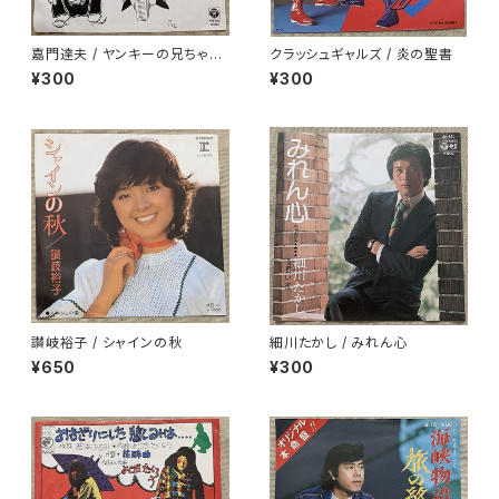
嘉門達夫 / ヤンキーの兄ちゃん
クラッシュギャルズ / 炎の聖書
のうた
¥300
¥300
讃岐裕子 / シャインの秋
細川たかし / みれん心
¥650
¥300