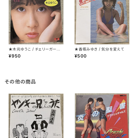
★木元ゆうこ / チェリーガーデ
★香坂みゆき / 気分を変えて
ン(桜の園)
¥950
¥500
その他の商品