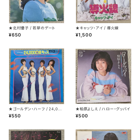
★北村優子 / 若草のデート
★キャッツ・アイ / 導火線
¥650
¥1,500
★ゴールデン・ハーフ / 24,000
★柏原よしえ / ハロー・グッバイ
回のキッス(24 Milabaci)
¥550
¥500