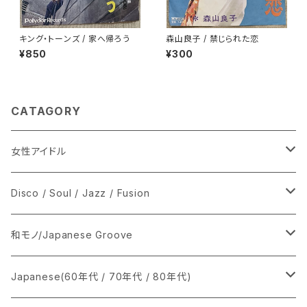
キング・トーンズ / 家へ帰ろう
森山良子 / 禁じられた恋
¥850
¥300
CATAGORY
女性アイドル
シングル盤
Disco / Soul / Jazz / Fusion
あ行
LP
シングル盤
和モノ/Japanese Groove
か行
A
CD
12インチ・シングル
シングル盤
Japanese(60年代 / 70年代 / 80年代)