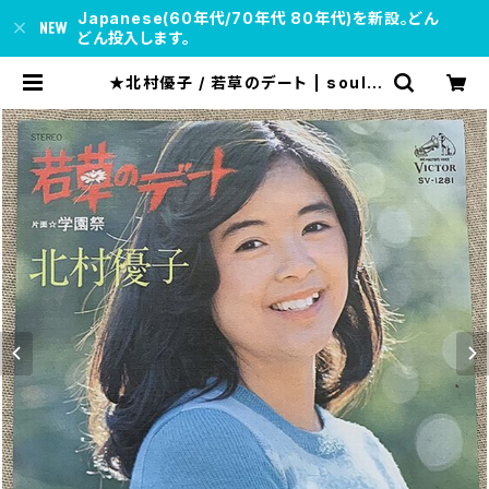
Japanese(60年代/70年代 80年代)を新設。どん
どん投入します。
★北村優子 / 若草のデート | soul r
espect records