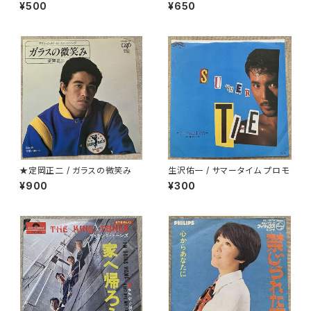
¥500
¥650
★定岡正二 / ガラスの微笑み
生沢佑一 / サマータイム プロモ
¥900
¥300