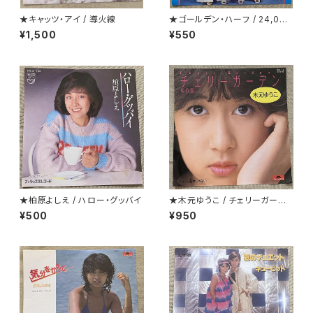
★キャッツ・アイ / 導火線
★ゴールデン・ハーフ / 24,000
回のキッス(24 Milabaci)
¥1,500
¥550
★柏原よしえ / ハロー・グッバイ
★木元ゆうこ / チェリーガーデ
ン(桜の園)
¥500
¥950