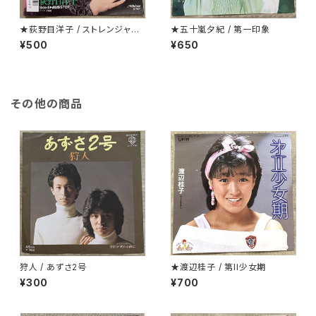
★荻野目洋子 / ストレンジャーt
★五十嵐夕紀 / 第一印象
onight
¥500
¥650
その他の商品
狩人 / あずさ2号
★渡辺桂子 / 第II少女期
¥300
¥700