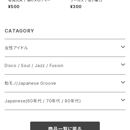
有馬光夫 / 渚のメロディー
クールス / 甘い暴力
¥500
¥300
CATAGORY
女性アイドル
シングル盤
Disco / Soul / Jazz / Fusion
あ行
LP
シングル盤
和モノ/Japanese Groove
か行
A
CD
12インチ・シングル
シングル盤
Japanese(60年代 / 70年代 / 80年代)
さ行
B
8cmCDシングル
A
あ行
LP
LP
シングル盤
商品一覧に戻る