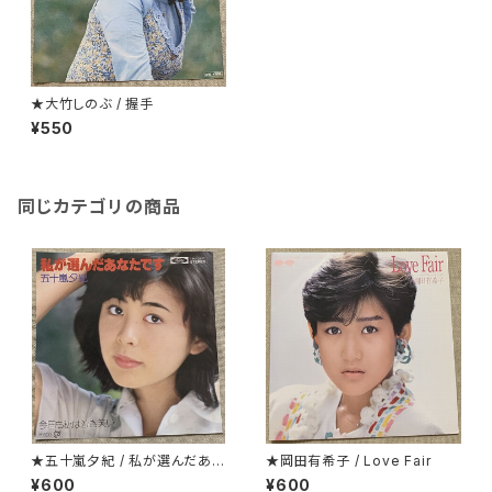
★大竹しのぶ / 握手
¥550
同じカテゴリの商品
★五十嵐夕紀 / 私が選んだあな
★岡田有希子 / Love Fair
たです
¥600
¥600