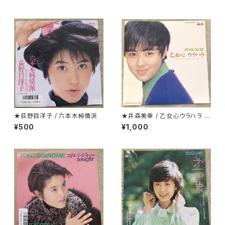
★荻野目洋子 / 六本木純情派
★井森美幸 / 乙女心ウラハラ プ
ロモ
¥500
¥1,000