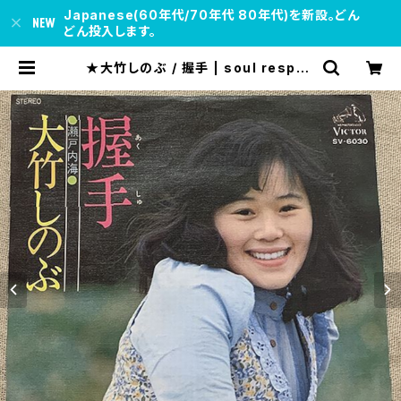
Japanese(60年代/70年代 80年代)を新設。どん
どん投入します。
★大竹しのぶ / 握手 | soul respec
t records