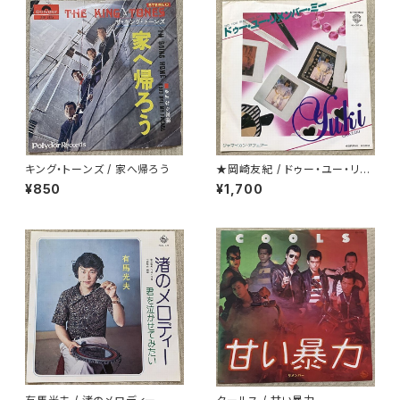
キング・トーンズ / 家へ帰ろう
★岡崎友紀 / ドゥー・ユー・リメ
ンバー・ミー
¥850
¥1,700