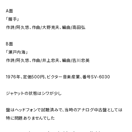
A面
「握手」
作詩/阿久悠、作曲/大野克夫、編曲/高田弘
B面
「瀬戸内海」
作詩/阿久悠、作曲/井上忠夫、編曲/吉川忠英
1976年、定価500円、ビクター音楽産業、番号SV-6030
ジャケットの状態はシワが少し
盤はヘッドフォンで試聴済みで、当時のアナログ中古盤としては
特に問題ありませんでした