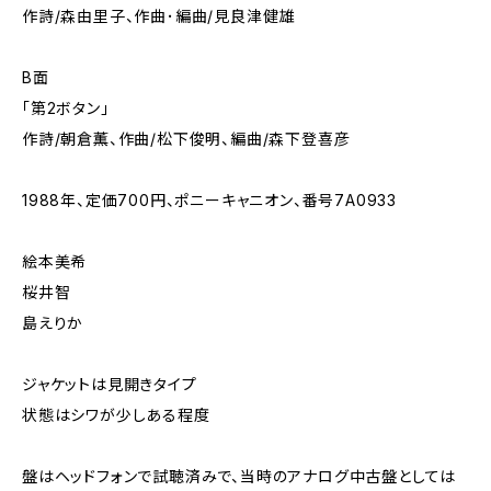
作詩/森由里子、作曲･編曲/見良津健雄
B面
「第2ボタン」
作詩/朝倉薫、作曲/松下俊明、編曲/森下登喜彦
1988年、定価700円、ポニーキャニオン、番号7A0933
絵本美希
桜井智
島えりか
ジャケットは見開きタイプ
状態はシワが少しある程度
盤はヘッドフォンで試聴済みで、当時のアナログ中古盤としては