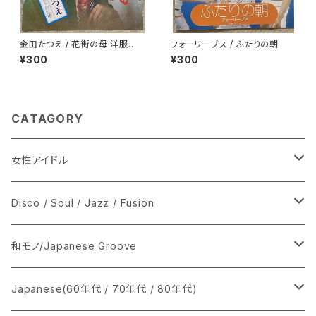
金田たつえ / 花街の母 洋服ジャ
フォーリーブス / ふたりの朝
ケ
¥300
¥300
CATAGORY
女性アイドル
シングル盤
Disco / Soul / Jazz / Fusion
あ行
LP
シングル盤
和モノ/Japanese Groove
か行
A
CD
12インチ・シングル
シングル盤
Japanese(60年代 / 70年代 / 80年代)