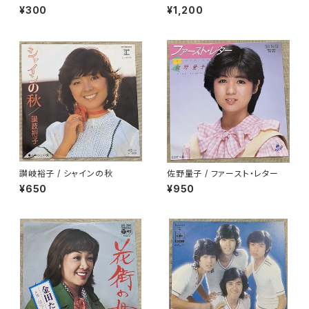
oving You
¥300
¥1,200
讃岐裕子 / シャインの秋
佐野量子 / ファースト・レター
¥650
¥950