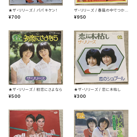
★ザ・リリーズ / パパ キケン！
ザ・リリーズ / 春風の中でつかま
えて
¥700
¥950
★ザ・リリーズ / 初恋にさよなら
★ザ・リリーズ / 恋に木枯し
¥500
¥300