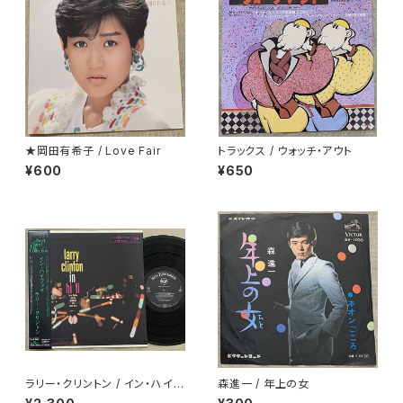
★岡田有希子 / Love Fair
トラックス / ウォッチ・アウト
¥600
¥650
ラリー・クリントン / イン・ハイフ
森進一 / 年上の女
ァイ