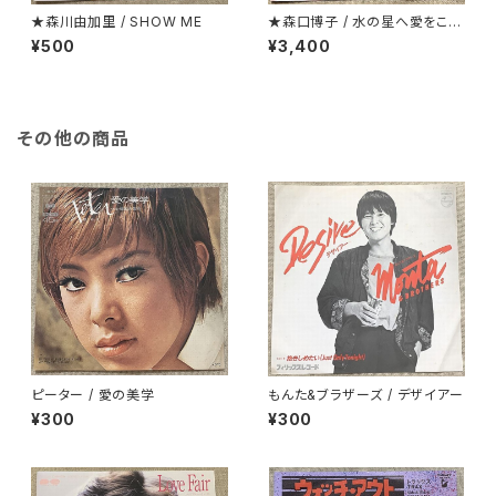
★森川由加里 / SHOW ME
★森口博子 / 水の星へ愛をこめ
て
¥500
¥3,400
その他の商品
ピーター / 愛の美学
もんた&ブラザーズ / デザイアー
¥300
¥300