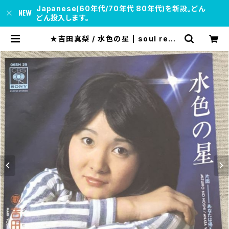
Japanese(60年代/70年代 80年代)を新設。どん
どん投入します。
★吉田真梨 / 水色の星 | soul resp
ect records