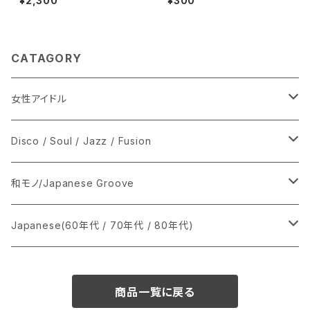
¥2,300
¥300
CATAGORY
女性アイドル
シングル盤
Disco / Soul / Jazz / Fusion
あ行
LP
シングル盤
和モノ/Japanese Groove
か行
A
CD
12インチ・シングル
シングル盤
Japanese(60年代 / 70年代 / 80年代)
さ行
B
8cmCDシングル
A
あ行
LP
LP
シングル盤
商品一覧に戻る
た行
C
B
か行
A
あ行
CD