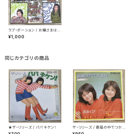
ラブ・ポーション / お嬢さまはお
辛いのがお好き!!
¥1,000
同じカテゴリの商品
★ザ・リリーズ / パパ キケン！
ザ・リリーズ / 春風の中でつかま
えて
¥700
¥950