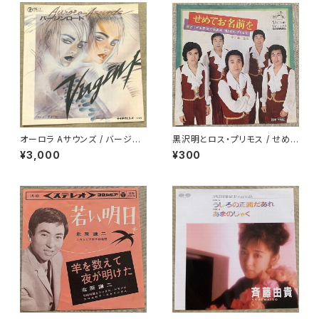
オーロラ Aサウンズ / バージン
黒沢明とロス・プリモス / せめて
ロード
お名前を
¥3,000
¥300