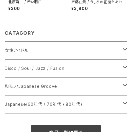
北原謙二 / 若い明日
斉藤由貴 / うしろの正面だあれ
¥300
¥3,900
CATAGORY
女性アイドル
シングル盤
Disco / Soul / Jazz / Fusion
あ行
LP
シングル盤
和モノ/Japanese Groove
か行
A
CD
12インチ・シングル
シングル盤
Japanese(60年代 / 70年代 / 80年代)
さ行
B
8cmCDシングル
A
あ行
LP
LP
シングル盤