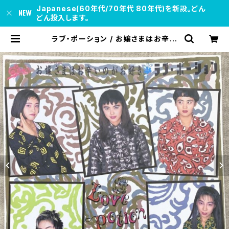
Japanese(60年代/70年代 80年代)を新設。どん
どん投入します。
ラブ・ポーション / お嬢さまはお辛い
のがお好き!! | soul respect reco
rds