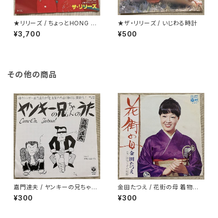
★リリーズ / ちょっとHONG K
★ザ・リリーズ / いじわる時計
ONG TOWN
¥3,700
¥500
その他の商品
嘉門達夫 / ヤンキーの兄ちゃん
金田たつえ / 花街の母 着物ジャ
のうた
ケ
¥300
¥300