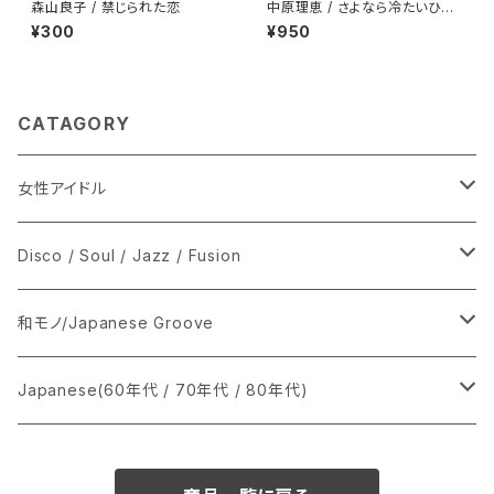
森山良子 / 禁じられた恋
中原理恵 / さよなら冷たいひと
プロモ
¥300
¥950
CATAGORY
女性アイドル
シングル盤
Disco / Soul / Jazz / Fusion
あ行
LP
シングル盤
和モノ/Japanese Groove
か行
A
CD
12インチ・シングル
シングル盤
Japanese(60年代 / 70年代 / 80年代)
さ行
B
8cmCDシングル
A
あ行
LP
LP
シングル盤