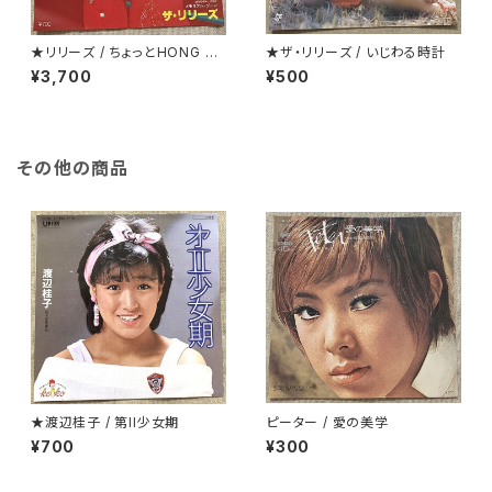
★リリーズ / ちょっとHONG K
★ザ・リリーズ / いじわる時計
ONG TOWN
¥3,700
¥500
その他の商品
★渡辺桂子 / 第II少女期
ピーター / 愛の美学
¥700
¥300