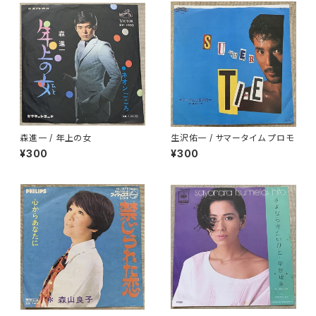
森進一 / 年上の女
生沢佑一 / サマータイム プロモ
¥300
¥300