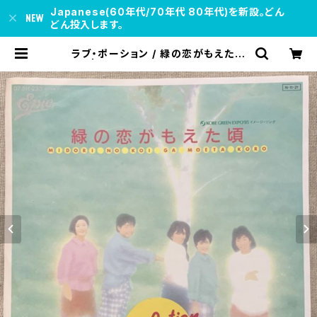
Japanese(60年代/70年代 80年代)を新設。どん
どん投入します。
ラブ・ポーション / 緑の恋がもえた頃
| soul respect records