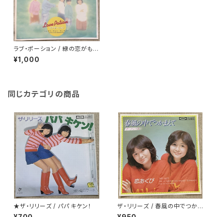
ラブ・ポーション / 緑の恋がもえ
た頃
¥1,000
同じカテゴリの商品
★ザ・リリーズ / パパ キケン！
ザ・リリーズ / 春風の中でつかま
えて
¥700
¥950