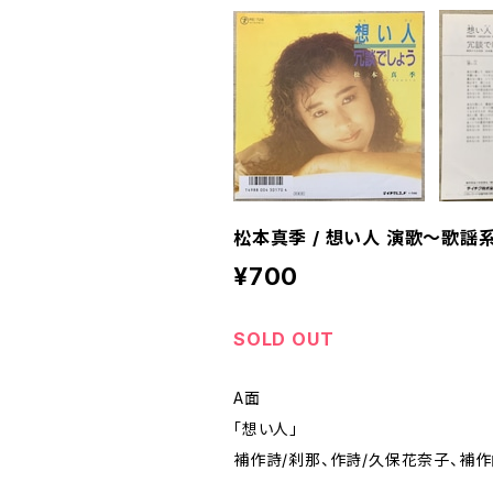
松本真季 / 想い人 演歌～歌謡
¥700
SOLD OUT
A面
「想い人」
補作詩/刹那、作詩/久保花奈子、補作