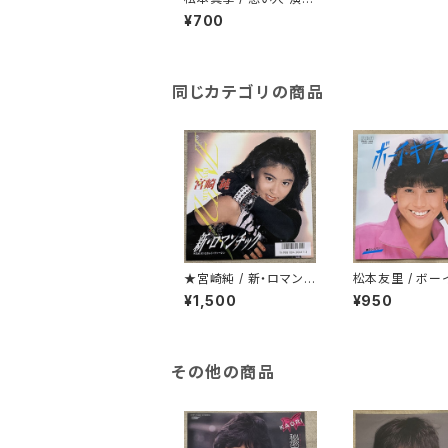
～歌謡系
¥700
同じカテゴリの商品
★宮崎純 / 新・ロマンチ
松本友里 / ボー
ック
ー
¥1,500
¥950
その他の商品