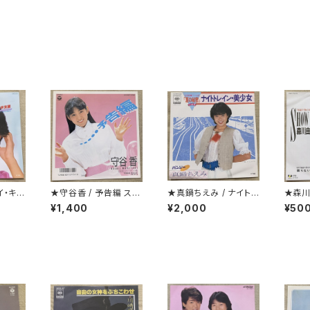
イ・キラ
★守谷香 / 予告編 ステ
★真鍋ちえみ / ナイトレ
★森川
ッカー付
イン・美少女 プロモ
ME
¥1,400
¥2,000
¥50