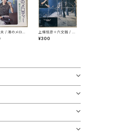
夫 / 渚のメロデ
上條恒彦＋六文銭 / 出
発の歌 -失なわれた時
0
¥300
を求めて-