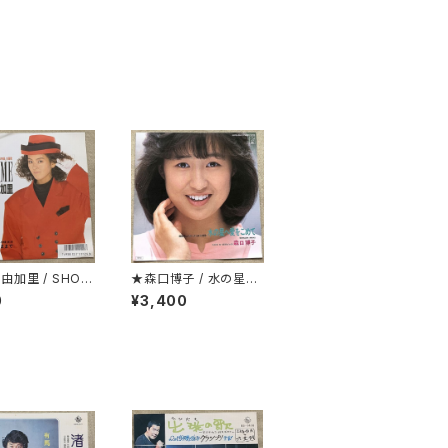
由加里 / SHOW
★森口博子 / 水の星へ
愛をこめて
0
¥3,400