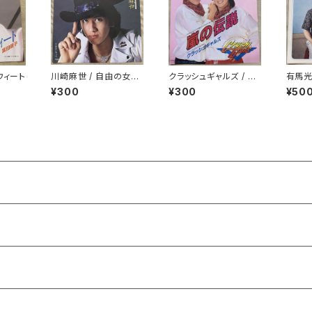
ウィート
川崎麻世 / 自由の女神
クラッシュギャルズ / 嵐
有馬光
をぶちこわせ
の伝説
ィー
¥300
¥300
¥50