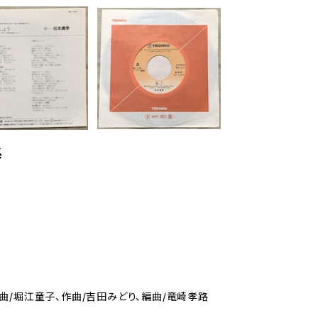
系
曲/堀江童子、作曲/吉田みどり、編曲/竜崎孝路