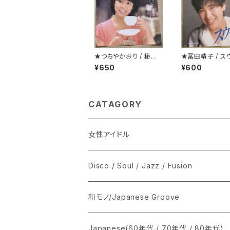
★つちやかおり / 秘密
★冨田靖子 / ス
じゃないけど秘密
¥650
¥600
CATAGORY
女性アイドル
シングル盤
Disco / Soul / Jazz / Fusion
あ行
LP
シングル盤
和モノ/Japanese Groove
か行
A
CD
12インチ・シングル
シングル盤
Japanese(60年代 / 70年代 / 80年代)