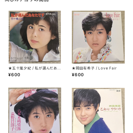
★五十嵐夕紀 / 私が選んだあな
★岡田有希子 / Love Fair
たです
¥600
¥600