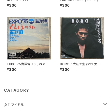
oney
¥300
¥300
EXPO'75海洋博 くろしおのう
BORO / 大阪で生まれた女
た 琉球民謡集
¥300
¥300
CATAGORY
女性アイドル