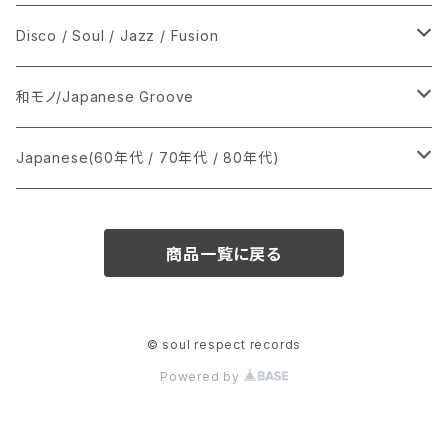
シングル盤
Disco / Soul / Jazz / Fusion
あ行
LP
シングル盤
和モノ/Japanese Groove
か行
A
CD
12インチ・シングル
シングル盤
Japanese(60年代 / 70年代 / 80年代)
さ行
B
8cmCDシングル
A
あ行
LP
LP
シングル盤
商品一覧に戻る
た行
C
B
か行
A
あ行
CD
な行
D
C
さ行
B
か行
A
© soul respect records
Powered by
は行
E
D
た行
C
さ行
B
ま行
F
E
な行
D
た行