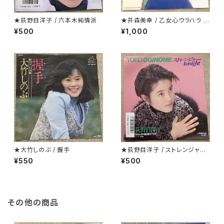
★荻野目洋子 / 六本木純情派
★井森美幸 / 乙女心ウラハラ プ
ロモ
¥500
¥1,000
★大竹しのぶ / 握手
★荻野目洋子 / ストレンジャーt
onight
¥550
¥500
その他の商品