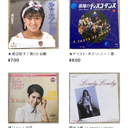
★渡辺桂子 / 第II少女期
★テイスト・オブ・ハニー / 悪魔
のディスコ・ダンス
¥700
¥600
黛ジュン / 夕月
門あさ美 / Lonely Lonely H