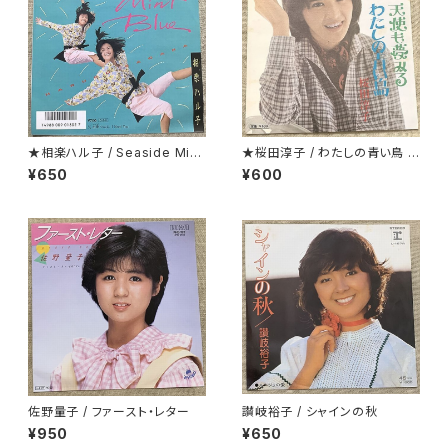
★相楽ハル子 / Seaside Mint
★桜田淳子 / わたしの青い鳥 カ
Blue
ップリング盤
¥650
¥600
佐野量子 / ファースト・レター
讃岐裕子 / シャインの秋
¥950
¥650