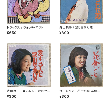
トラックス / ウォッチ・アウト
森山良子 / 禁じられた恋
¥650
¥300
森山良子 / 愛する人に歌わせな
金田たつえ / 花街の母 洋服ジャ
いで
ケ
¥300
¥300