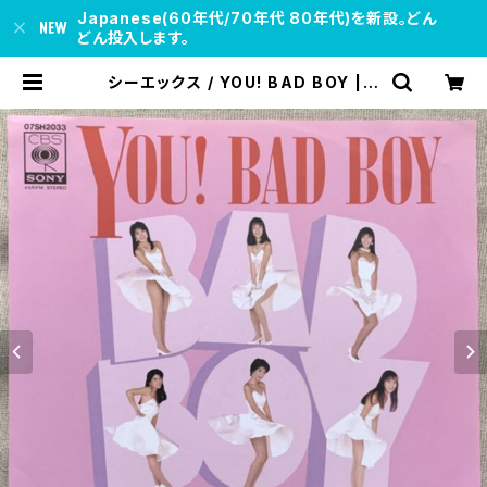
Japanese(60年代/70年代 80年代)を新設。どん
どん投入します。
シーエックス / YOU! BAD BOY | s
oul respect records