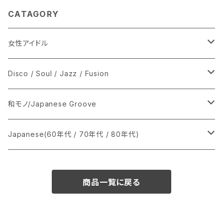
CATAGORY
女性アイドル
シングル盤
Disco / Soul / Jazz / Fusion
あ行
LP
シングル盤
和モノ/Japanese Groove
か行
A
CD
12インチ・シングル
シングル盤
Japanese(60年代 / 70年代 / 80年代)
さ行
B
8cmCDシングル
A
あ行
LP
LP
シングル盤
商品一覧に戻る
た行
C
B
か行
A
あ行
CD
な行
D
C
さ行
B
か行