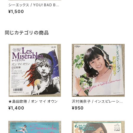
シーエックス / YOU! BAD BO
Y
¥1,500
同じカテゴリの商品
★島田歌穂 / オン マイ オウン
沢村美奈子 / インスピレーショ
ン
¥1,400
¥950