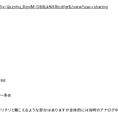
/d/11jv-Qsznhu_RgvlM-O88LkNXRIcdfgrB/view?usp=sharing
96
少～多め
チリチリと聴こえるような部分はありますが全体的には当時のアナログ