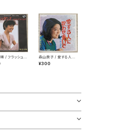
稀 / フラッシュダ
森山良子 / 愛する人に
歌わせないで
0
¥300