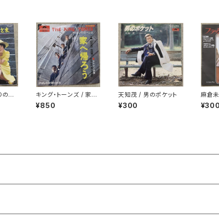
りの鎮
キング・トーンズ / 家へ
天知茂 / 男のポケット
麻倉未
帰ろう
ンス
¥850
¥300
¥30