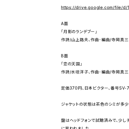
https://drive.google.com/file
A面
「月影のランデブー」
作詩/山上路夫、作曲･編曲/寺岡真三
B面
「恋の天国」
作詩/水垣洋子、作曲･編曲/寺岡真三
定価370円、日本ビクター、番号SV-7
ジャケットの状態は茶色のシミが多
盤はヘッドフォンで試聴済みで、少し
に思われました