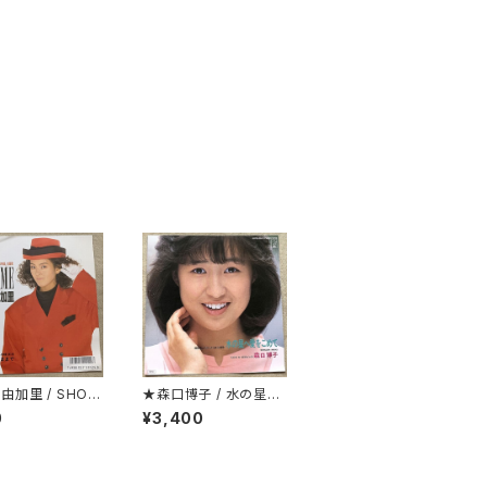
由加里 / SHOW
★森口博子 / 水の星へ
愛をこめて
0
¥3,400