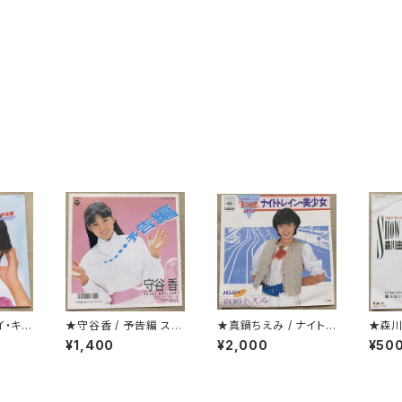
イ・キラ
★守谷香 / 予告編 ステ
★真鍋ちえみ / ナイトレ
★森川
ッカー付
イン・美少女 プロモ
ME
¥1,400
¥2,000
¥50