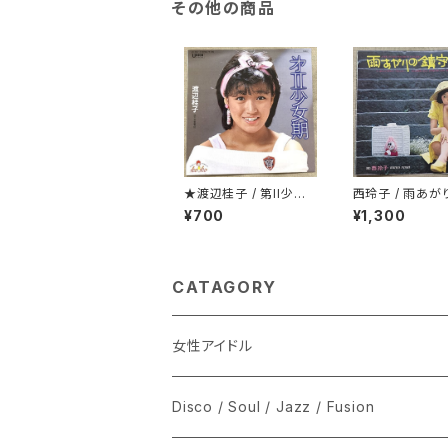
その他の商品
★渡辺桂子 / 第II少女
西玲子 / 雨あが
期
守さま プロモ
¥700
¥1,300
CATAGORY
女性アイドル
シングル盤
Disco / Soul / Jazz / Fusion