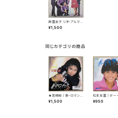
麻里圭子 リオ・アルマ /
月影のランデブー
¥1,500
同じカテゴリの商品
★宮崎純 / 新・ロマンチ
松本友里 / ボー
ック
ー
¥1,500
¥950