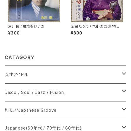
角川博 / 嘘でもいいの
金田たつえ / 花街の母 着物ジャ
ケ
¥300
¥300
CATAGORY
女性アイドル
シングル盤
Disco / Soul / Jazz / Fusion
あ行
LP
シングル盤
和モノ/Japanese Groove
か行
A
CD
12インチ・シングル
シングル盤
Japanese(60年代 / 70年代 / 80年代)