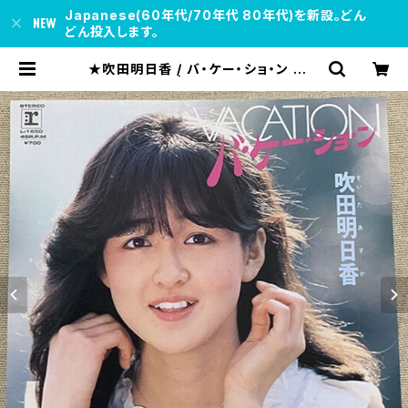
Japanese(60年代/70年代 80年代)を新設。どん
どん投入します。
★吹田明日香 / バ・ケー・ショ・ン アン
ケート葉書付 | soul respect rec
ords