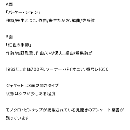
A面
「バ・ケー・ショ・ン」
作詩/来生えつこ、作曲/来生たかお、編曲/佐藤健
B面
「虹色の季節」
作詩/売野雅勇、作曲/小杉保夫、編曲/鷺巣詩郎
1983年、定価700円、ワーナー・パイオニア、番号L-1650
ジャケットは3面見開きタイプ
状態はシワが少しある程度
モノクロ・ピンナップが掲載されている見開きのアンケート葉書が
残っています