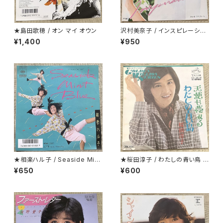
★島田歌穂 / オン マイ オウン
沢村美奈子 / インスピレーショ
ン
¥1,400
¥950
★相楽ハル子 / Seaside Mint
★桜田淳子 / わたしの青い鳥 カ
Blue
ップリング盤
¥650
¥600