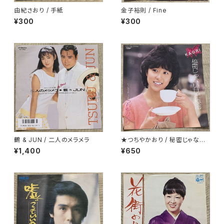
由紀さおり / 手紙
金子裕則 / Fine
¥300
¥300
鶴 & JUN / 二人のメラメラ
★つちやかおり / 秘密じゃない
けど秘密
¥1,400
¥650