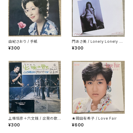
由紀さおり / 手紙
門あさ美 / Lonely Lonely H
oney
¥300
¥300
上條恒彦＋六文銭 / 出発の歌 -
★岡田有希子 / Love Fair
失なわれた時を求めて-
¥300
¥600