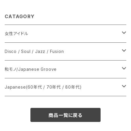
CATAGORY
女性アイドル
シングル盤
Disco / Soul / Jazz / Fusion
あ行
LP
シングル盤
和モノ/Japanese Groove
か行
A
CD
12インチ・シングル
シングル盤
Japanese(60年代 / 70年代 / 80年代)
さ行
B
8cmCDシングル
A
あ行
LP
LP
シングル盤
商品一覧に戻る
た行
C
B
か行
A
あ行
CD