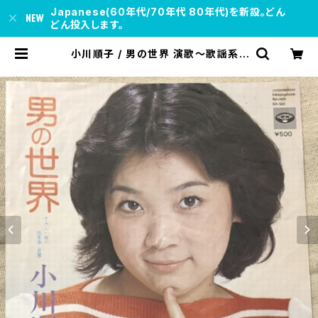
Japanese(60年代/70年代 80年代)を新設。どん
どん投入します。
小川順子 / 男の世界 演歌～歌謡系 |
soul respect records