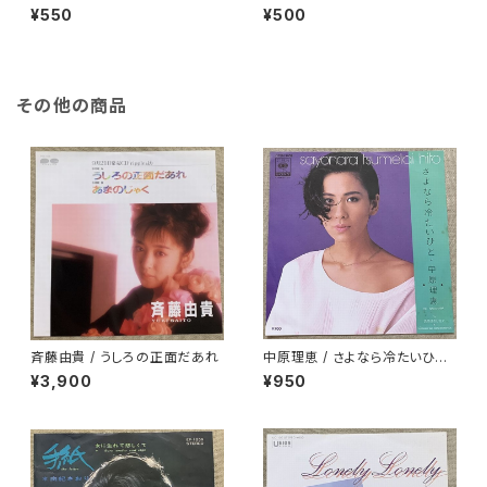
onight
¥550
¥500
その他の商品
斉藤由貴 / うしろの正面だあれ
中原理恵 / さよなら冷たいひと
プロモ
¥3,900
¥950