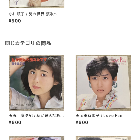
小川順子 / 男の世界 演歌～歌
謡系
¥500
同じカテゴリの商品
★五十嵐夕紀 / 私が選んだあな
★岡田有希子 / Love Fair
たです
¥600
¥600