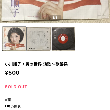
1
/3
小川順子 / 男の世界 演歌～歌謡系
¥500
SOLD OUT
A面
「男の世界」