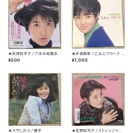
★荻野目洋子 / 六本木純情派
★井森美幸 / 乙女心ウラハラ プ
ロモ
¥500
¥1,000
★大竹しのぶ / 握手
★荻野目洋子 / ストレンジャーt