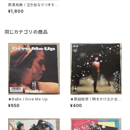
原真祐美 / 泣き虫なマリオネッ
ト
¥1,800
同じカテゴリの商品
★BaBe / Give Me Up
★原田知世 / 時をかける少女
見開くとカラー・ピンナップにな
¥950
¥400
っているジャケ