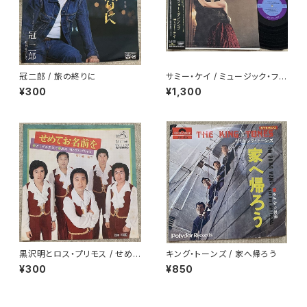
冠二郎 / 旅の終りに
サミー・ケイ / ミュージック・フォ
ー・ダンシング
¥300
¥1,300
黒沢明とロス・プリモス / せめて
キング・トーンズ / 家へ帰ろう
お名前を
¥300
¥850