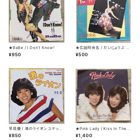
★BaBe / I Don't Know！
★広田玲央名 / だいじょうぶ マ
イ・フレンド
¥950
¥500
早見優 / 渚のライオン ステッカ
★Pink Lady / Kiss In The D
ー・シート付
ark 折り返し歌詞カード付
¥850
¥1,400