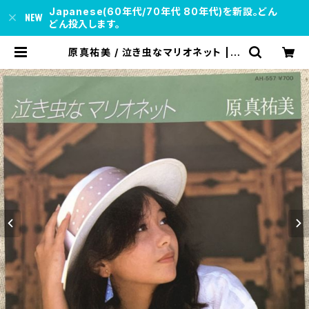
Japanese(60年代/70年代 80年代)を新設。どん
どん投入します。
原真祐美 / 泣き虫なマリオネット | s
oul respect records