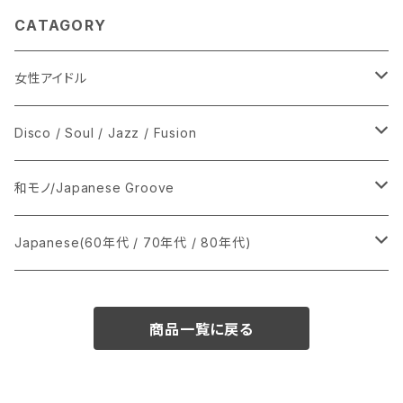
CATAGORY
女性アイドル
シングル盤
Disco / Soul / Jazz / Fusion
あ行
LP
シングル盤
和モノ/Japanese Groove
か行
A
CD
12インチ・シングル
シングル盤
Japanese(60年代 / 70年代 / 80年代)
さ行
B
8cmCDシングル
A
あ行
LP
LP
シングル盤
商品一覧に戻る
た行
C
B
か行
A
あ行
CD
な行
D
C
さ行
B
か行