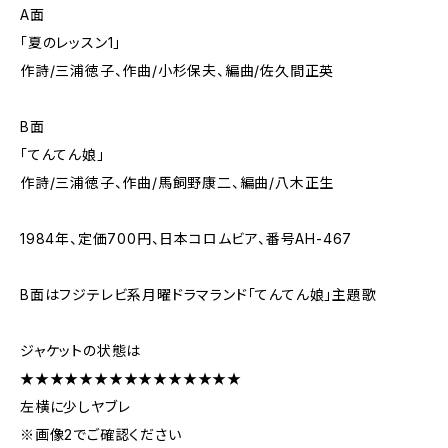
A面
「夏のレッスン1」
作詩/三浦徳子、作曲/小杉保夫、編曲/佐久間正英
B面
「てんてん娘」
作詩/三浦徳子、作曲/馬飼野康二、編曲/八木正生
1984年、定価700円、日本コロムビア、番号AH-467
B面はフジテレビ系月曜ドラマランド「てんてん娘」主題歌
ジャケットの状態は
★★★★★★★★★★★★★★★
左横に少しヤブレ
※画像2でご確認ください