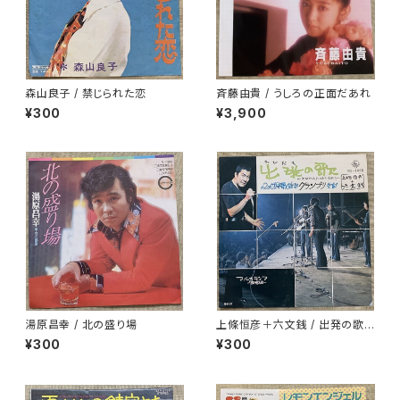
森山良子 / 禁じられた恋
斉藤由貴 / うしろの正面だあれ
¥300
¥3,900
湯原昌幸 / 北の盛り場
上條恒彦＋六文銭 / 出発の歌 -
失なわれた時を求めて-
¥300
¥300