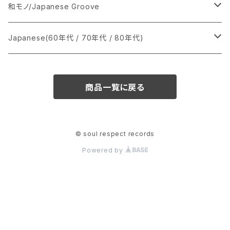
あ行
LP
シングル盤
和モノ/Japanese Groove
か行
A
CD
12インチ・シングル
シングル盤
Japanese(60年代 / 70年代 / 80年代)
さ行
B
8cmCDシングル
A
あ行
LP
LP
シングル盤
商品一覧に戻る
た行
C
B
か行
A
あ行
CD
な行
D
C
さ行
B
か行
A
© soul respect records
Powered by
は行
E
D
た行
C
さ行
B
ま行
F
E
な行
D
た行
C
や行
G
F
は行
E
な行
D