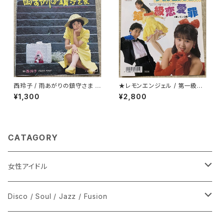
西玲子 / 雨あがりの鎮守さま プ
★レモンエンジェル / 第一級恋
ロモ
愛罪
¥1,300
¥2,800
CATAGORY
女性アイドル
シングル盤
Disco / Soul / Jazz / Fusion