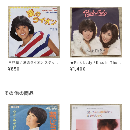
早見優 / 渚のライオン ステッカ
★Pink Lady / Kiss In The D
ー・シート付
ark 折り返し歌詞カード付
¥850
¥1,400
その他の商品