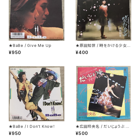
★BaBe / Give Me Up
★原田知世 / 時をかける少女
見開くとカラー・ピンナップにな
¥950
¥400
っているジャケ
★BaBe / I Don't Know！
★広田玲央名 / だいじょうぶ マ
イ・フレンド
¥950
¥500