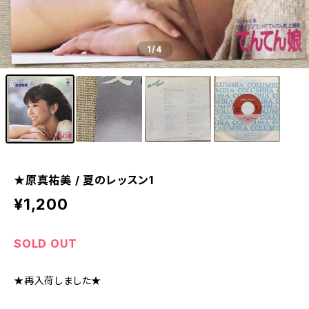
1
/4
★原真祐美 / 夏のレッスン1
¥1,200
SOLD OUT
★再入荷しました★