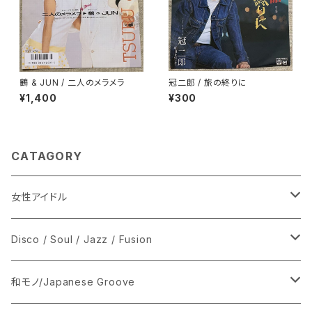
鶴 & JUN / 二人のメラメラ
冠二郎 / 旅の終りに
¥1,400
¥300
CATAGORY
女性アイドル
シングル盤
Disco / Soul / Jazz / Fusion
あ行
LP
シングル盤
和モノ/Japanese Groove