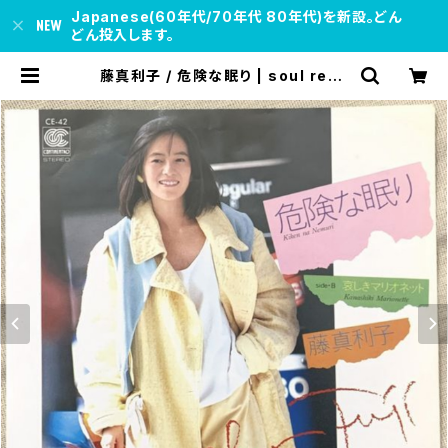
Japanese(60年代/70年代 80年代)を新設。どん
どん投入します。
藤真利子 / 危険な眠り | soul resp
ect records