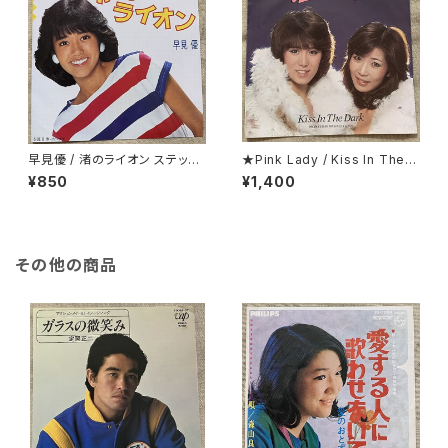
早見優 / 渚のライオン ステッカ
★Pink Lady / Kiss In The D
ー・シート付
ark 折り返し歌詞カード付
¥850
¥1,400
その他の商品