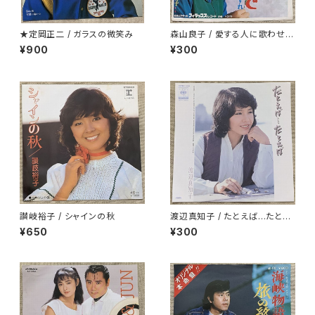
★定岡正二 / ガラスの微笑み
森山良子 / 愛する人に歌わせな
いで
¥900
¥300
讃岐裕子 / シャインの秋
渡辺真知子 / たとえば…たとえ
ば
¥650
¥300