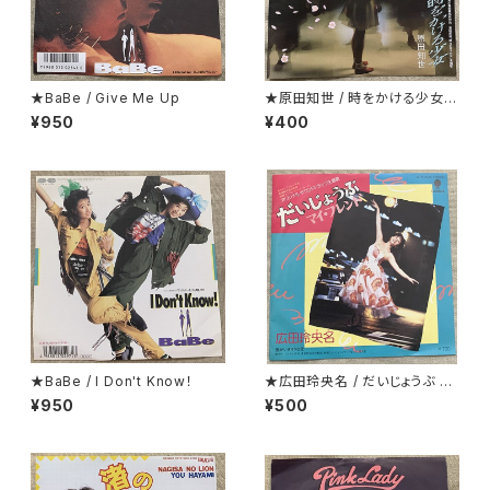
★BaBe / Give Me Up
★原田知世 / 時をかける少女
見開くとカラー・ピンナップにな
¥950
¥400
っているジャケ
★BaBe / I Don't Know！
★広田玲央名 / だいじょうぶ マ
イ・フレンド
¥950
¥500