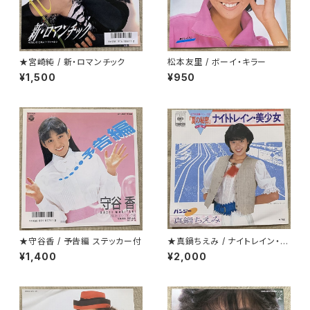
★宮崎純 / 新・ロマンチック
松本友里 / ボーイ・キラー
¥1,500
¥950
★守谷香 / 予告編 ステッカー付
★真鍋ちえみ / ナイトレイン・美
少女 プロモ
¥1,400
¥2,000