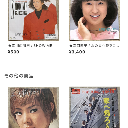
★森川由加里 / SHOW ME
★森口博子 / 水の星へ愛をこめ
て
¥500
¥3,400
その他の商品