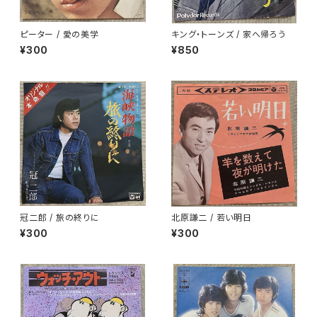
ピーター / 愛の美学
キング・トーンズ / 家へ帰ろう
¥300
¥850
冠二郎 / 旅の終りに
北原謙二 / 若い明日
¥300
¥300