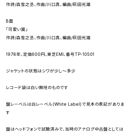
作詩/森雪之丞、作曲/川口真、編曲/萩田光雄
B面
「可愛い罠」
作詩/森雪之丞、作曲/川口真、編曲/萩田光雄
1978年、定価600円、東芝EMI、番号TP-10501
ジャケットの状態はシワが少し～多少
レコード袋は白い無地のものです
盤レーベルは白レーベル(White Label)で見本の表記がありま
す
盤はヘッドフォンで試聴済みで、当時のアナログ中古盤としては