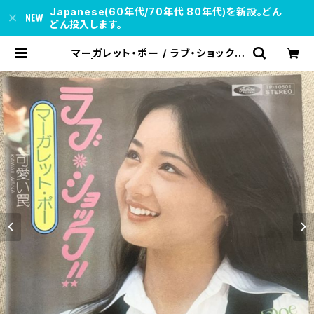
Japanese(60年代/70年代 80年代)を新設。どん
どん投入します。
マーガレット・ポー / ラブ・ショック!!
| soul respect records