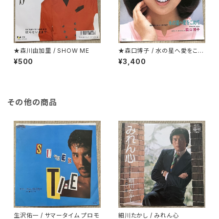
★森川由加里 / SHOW ME
★森口博子 / 水の星へ愛をこめ
て
¥500
¥3,400
その他の商品
生沢佑一 / サマータイム プロモ
細川たかし / みれん心