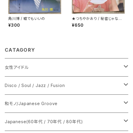
角川博 / 嘘でもいいの
★つちやかおり / 秘密じゃない
けど秘密
¥300
¥650
CATAGORY
女性アイドル
シングル盤
Disco / Soul / Jazz / Fusion
あ行
LP
シングル盤
和モノ/Japanese Groove
か行
A
CD
12インチ・シングル
シングル盤
Japanese(60年代 / 70年代 / 80年代)